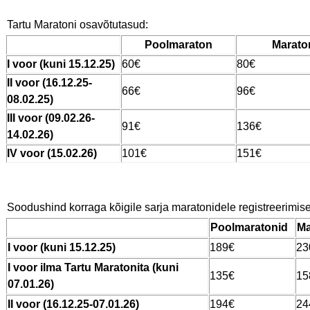
Tartu Maratoni osavõtutasud:
Poolmaraton
Marato
I voor (kuni 15.12.25)
60€
80€
II voor (16.12.25-
66€
96€
08.02.25)
III voor (09.02.26-
91€
136€
14.02.26)
IV voor (15.02.26)
101€
151€
Soodushind korraga kõigile sarja maratonidele registreerimise
Poolmaratonid
Ma
I voor (kuni 15.12.25)
189€
23
I voor ilma Tartu Maratonita (kuni
135€
15
07.01.26)
II voor (16.12.25-07.01.26)
194€
24