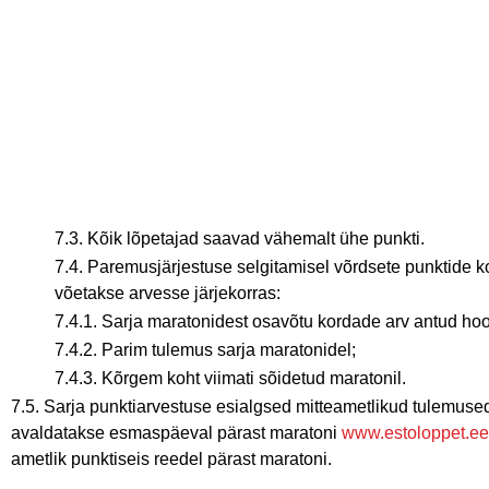
7.3. Kõik lõpetajad saavad vähemalt ühe punkti.
7.4. Paremusjärjestuse selgitamisel võrdsete punktide ko
võetakse arvesse järjekorras:
7.4.1. Sarja maratonidest osavõtu kordade arv antud ho
7.4.2. Parim tulemus sarja maratonidel;
7.4.3. Kõrgem koht viimati sõidetud maratonil.
7.5. Sarja punktiarvestuse esialgsed mitteametlikud tulemuse
avaldatakse esmaspäeval pärast maratoni
www.estoloppet.ee
ametlik punktiseis reedel pärast maratoni.