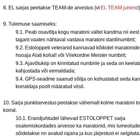
8. EL sarjas peetakse TEAM-de arvestus (vt
EL TEAM juhend
9. Tulemuse saamiseks:
9.1. Peab osavõtja kogu maratoni vältel kandma nii eest
tagant vaates nähtaval vastava maratoni stardinumbrit;
9.2. Estoloppeti veteranid kannavad kõikidel maratonidel
hooaja Alati kohal! või Viiekordne Meister numbrit;
9.3. Ajavõtukiip on kinnitatud numbrile ja seda on keela
kahjustada või eemaldada;
9.4. GPS-seadme saanud sõitja on kohustatud seda ka
korraldaja poolt määratud viisil.
10. Sarja punktiarvestus peetakse vähemalt kolme maratoni 
korral.
10.1. Erandjuhtudel lähevad ESTOLOPPET sarja
osalemiskordades arvesse ka maratonid, mis lumeolude 
sõidetakse nn avatud rajana ja kus järjestust ei selgitat