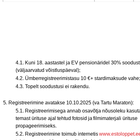
4.1. Kuni 18. aastastel ja EV pensionäridel 30% soodus
(väljaarvatud võistluspäeval);
4.2. Ümberregistreerimistasu 10 €+ stardimaksude vah
4.3. Topelt soodustusi ei rakendu.
5. Registreerimine avatakse 10.10.2025 (va Tartu Maraton):
5.1. Registreerimisega annab osavõtja nõusoleku kasut
temast ürituse ajal tehtud fotosid ja filmimaterjali ürituse
propageerimiseks.
5.2. Registreerimine toimub internetis
www.estoloppet.e