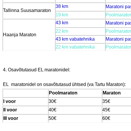
38 km
Maratoni pa
Tallinna Suusamaraton
19 km
Poolmaraton
43 km
Maratoni pa
22 km
Poolmaraton
Haanja Maraton
43 km vabatehnika
Maratoni pa
22 km vabatehnika
Poolmaraton
4. Osavõtutasud EL maratonidel:
EL maratonidel on osavõtutasud ühtsed (va Tartu Maraton):
Poolmaraton
Maraton
I voor
30€
35€
II voor
40€
45€
III voor
50€
60€