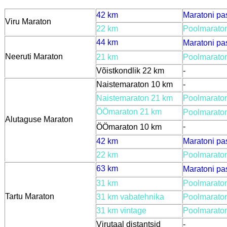
42 km
Maratoni pa
Viru Maraton
22 km
Poolmaraton
44 km
Maratoni pa
Neeruti Maraton
21 km
Poolmaraton
Võistkondlik 22 km
-
Naistemaraton 10 km
-
Naistemaraton 21 km
Poolmaraton
ÖÖmaraton 21 km
Poolmaraton
Alutaguse Maraton
-
ÖÖmaraton 10 km
42 km
Maratoni pa
22 km
Poolmaraton
63 km
Maratoni pa
31 km
Poolmaraton
Tartu Maraton
31 km vabatehnika
Poolmaraton
31 km vintage
Poolmaraton
Virutaal distantsid
-