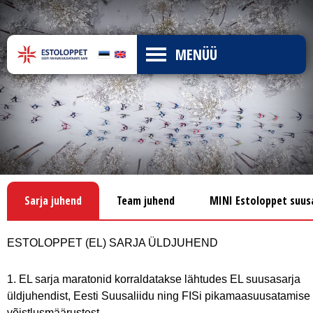
MENÜÜ
Sarja juhend
Team juhend
MINI Estoloppet suus
ESTOLOPPET (EL) SARJA ÜLDJUHEND
1. EL sarja maratonid korraldatakse lähtudes EL suusasarja
üldjuhendist, Eesti Suusaliidu ning FISi pikamaasuusatamise
võistlusmäärustest.