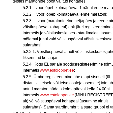
teistes maratonide poolt valitud kohtades;
5.2.1. I voor lõpeb kolmapäeval 1 nädal enne mar
5.2.2. II voor lõpeb kolmapäeval enne maratoni;
5.2.3. III voor (maratonieelne neljapäev ja reede n
võistluspäeval kohapeal) ehk järel registreerimine
internetis ja võistluskeskuses - stardimaksu tasum
mõlemal juhul vaid võistluspäeval võistluskeskuses
sularahas!
5.2.3.1. Võistluspäeval ainult võistluskeskuses ju
fikseeritud kellaajani;
5.2.4. Kogu EL sarjale soodusregistreerimine toimu
internetis
www.estoloppet.ee
;
5.2.5. Ümberregistreerimine ühe etapi siseselt (ühe
distantsilt teisele või teise osaleja asemele) toimu
antud maratoninädala kolmapäeval kella 24.00ni
internetis
www.estoloppet.ee
(MINU REGISTREE
alt) või võistluspäeval kohapeal (tasumine ainult
sularahas). Sama stardinumbrit ja stardigruppi ei t