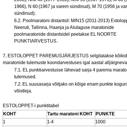
1966), N 60 (1967 ja varem sündinud), M 70 (1956 ja va
sündinud);
6.2. Poolmaratoni distantsil: M/N15 (2011-2013) Estolopp
Neeruti, Tallinna, Haanja ja Alutaguse maratonide
poolmaratonide distantsidel peetakse EL NOORTE
PUNKTIARVESTUS.
7. ESTOLOPPET PAREMUSJÄRJESTUS selgitatakse kõikid
maratonide tulemuste koondarvestuses igal aastal alljärgneva
7.1. EL punktiarvestusse lähevad sarja 4 parema marato
tulemused.
7.2. EL suusasarja võitjaks on kõige enam punkte kogu
võistleja.
ESTOLOPPET-i punktitabel
KOHT
Tartu maratoni KOHT
PUNKTE
1
1-4
1000