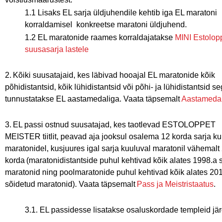
1.1 Lisaks EL sarja üldjuhendile kehtib iga EL maratoni
korraldamisel konkreetse maratoni üldjuhend.
1.2 EL maratonide raames korraldajatakse
MINI Estolop
suusasarja lastele
2. Kõiki suusatajaid, kes läbivad hooajal EL maratonide kõik
põhidistantsid, kõik lühidistantsid või põhi- ja lühidistantsid s
tunnustatakse EL aastamedaliga. Vaata täpsemalt
Aastameda
3. EL passi ostnud suusatajad, kes taotlevad ESTOLOPPET
MEISTER tiitlit, peavad aja jooksul osalema 12 korda sarja ku
maratonidel, kusjuures igal sarja kuuluval maratonil vähemalt
korda (maratonidistantside puhul kehtivad kõik alates 1998.a 
maratonid ning poolmaratonide puhul kehtivad kõik alates 201
sõidetud maratonid). Vaata täpsemalt
Pass ja Meistristaatus
.
3.1. EL passidesse lisatakse osaluskordade templeid jä