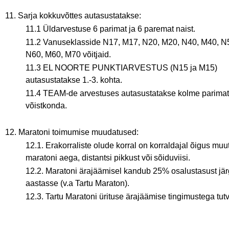
11. Sarja kokkuvõttes autasustatakse:
11.1 Üldarvestuse 6 parimat ja 6 paremat naist.
11.2 Vanuseklasside N17, M17, N20, M20, N40, M40, N
N60, M60, M70 võitjaid.
11.3 EL NOORTE PUNKTIARVESTUS (N15 ja M15)
autasustatakse 1.-3. kohta.
11.4 TEAM-de arvestuses autasustatakse kolme parimat
võistkonda.
12. Maratoni toimumise muudatused:
12.1. Erakorraliste olude korral on korraldajal õigus muu
maratoni aega, distantsi pikkust või sõiduviisi.
12.2. Maratoni ärajäämisel kandub 25% osalustasust jä
aastasse (v.a Tartu Maraton).
12.3. Tartu Maratoni ürituse ärajäämise tingimustega tut