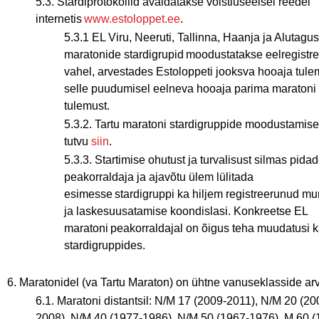
5.3. Stardiprotokollid avaldatakse võistluseelsel reedel
internetis
www.estoloppet.ee
.
5.3.1 EL Viru, Neeruti, Tallinna, Haanja ja Alutagu
maratonide stardigrupid moodustatakse eelregistr
vahel, arvestades Estoloppeti jooksva hooaja tule
selle puudumisel eelneva hooaja parima maratoni
tulemust.
5.3.2. Tartu maratoni stardigruppide moodustamis
tutvu
siin
.
5.3.3. Startimise ohutust ja turvalisust silmas pidad
peakorraldaja ja ajavõtu ülem lülitada
esimesse stardigruppi ka hiljem registreerunud m
ja laskesuusatamise koondislasi. Konkreetse EL
maratoni peakorraldajal on õigus teha muudatusi k
stardigruppides.
6. Maratonidel (va Tartu Maraton) on ühtne vanuseklasside ar
6.1. Maratoni distantsil: N/M 17 (2009-2011), N/M 20 (20
2008), N/M 40 (1977-1986), N/M 50 (1967-1976), M 60 (