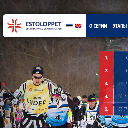
О СЕРИИ
ЭТАПЫ
1.
С
2.
С
3.
Сб 07.
4.
Сб 14.
5.
Сб 07.