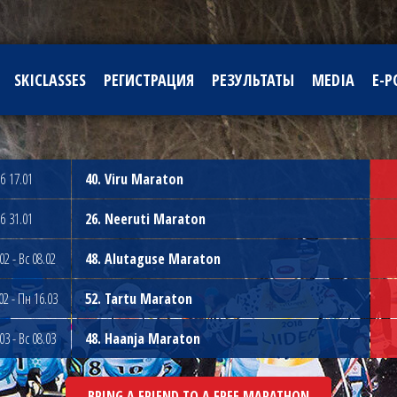
SKICLASSES
РЕГИСТРАЦИЯ
РЕЗУЛЬТАТЫ
MEDIA
E-P
б 17.01
40. Viru Maraton
б 31.01
26. Neeruti Maraton
02 - Вс 08.02
48. Alutaguse Maraton
02 - Пн 16.03
52. Tartu Maraton
03 - Вс 08.03
48. Haanja Maraton
BRING A FRIEND TO A FREE MARATHON