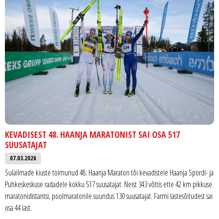
KEVADISEST 48. HAANJA MARATONIST SAI OSA 517
SUUSATAJAT
07.03.2026
Sulailmade kiuste toimunud 48. Haanja Maraton tõi kevadistele Haanja Spordi- ja
Puhkeskeskuse radadele kokku 517 suusatajat. Neist 343 võttis ette 42 km pikkuse
maratonidistantsi, poolmaratonile suundus 130 suusatajat. Farmi lastesõitudest sai
osa 44 last.