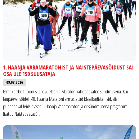
1. HAANJA VABAMARATONIST JA NAISTEPÄEVASÕIDUST SAI
OSA ÜLE 150 SUUSATAJA
09.03.2026
Esmakordselt toimus tänavu Haanja Maraton kahepäevalise sündmusena. Kui
laupäeval sõideti 48. Haanja Maratoni armastatud klassikadistantsid, siis
pühapäeval leidsid aset 1. Haanja Vabamaraton ja erisündmusena programmi
lisatud Naistepäevasõit.