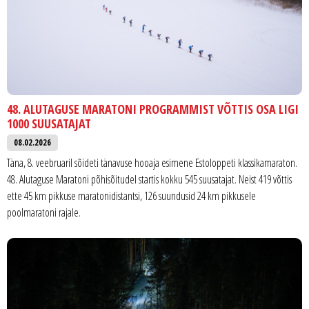
48. ALUTAGUSE MARATONI PROGRAMMIST VÕTTIS OSA LIGI
1000 SUUSATAJAT
08.02.2026
Täna, 8. veebruaril sõideti tänavuse hooaja esimene Estoloppeti klassikamaraton.
48. Alutaguse Maratoni põhisõitudel startis kokku 545 suusatajat. Neist 419 võttis
ette 45 km pikkuse maratonidistantsi, 126 suundusid 24 km pikkusele
poolmaratoni rajale.