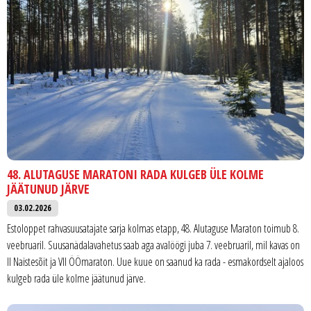
48. ALUTAGUSE MARATONI RADA KULGEB ÜLE KOLME
JÄÄTUNUD JÄRVE
03.02.2026
Estoloppet rahvasuusatajate sarja kolmas etapp, 48. Alutaguse Maraton toimub 8.
veebruaril. Suusanädalavahetus saab aga avalöögi juba 7. veebruaril, mil kavas on
II Naistesõit ja VII ÖÖmaraton. Uue kuue on saanud ka rada - esmakordselt ajaloos
kulgeb rada üle kolme jäätunud järve.