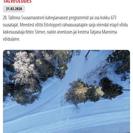
TALVEOLUDES
21.02.2026
28. Tallinna Suusamaratoni kahepäevasest programmist sai osa kokku 673
suusatajat. Meestest võttis Estoloppeti rahvasuusatajate sarja viiendal etapil võidu
laskesuusataja Kristo Siimer, naiste arvestuses jäi kestma Tatjana Mannima
võidulaine.