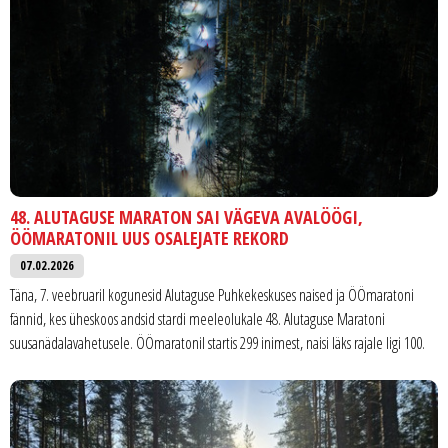
48. ALUTAGUSE MARATON SAI VÄGEVA AVALÖÖGI,
ÖÖMARATONIL UUS OSALEJATE REKORD
07.02.2026
Täna, 7. veebruaril kogunesid Alutaguse Puhkekeskuses naised ja ÖÖmaratoni
fännid, kes üheskoos andsid stardi meeleolukale 48. Alutaguse Maratoni
suusanädalavahetusele. ÖÖmaratonil startis 299 inimest, naisi läks rajale ligi 100.