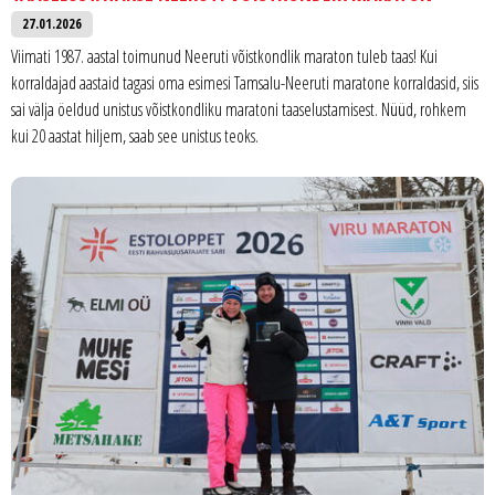
27.01.2026
Viimati 1987. aastal toimunud Neeruti võistkondlik maraton tuleb taas! Kui
korraldajad aastaid tagasi oma esimesi Tamsalu-Neeruti maratone korraldasid, siis
sai välja öeldud unistus võistkondliku maratoni taaselustamisest. Nüüd, rohkem
kui 20 aastat hiljem, saab see unistus teoks.