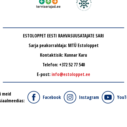
ESTOLOPPET EESTI RAHVASUUSATAJATE SARI
Sarja peakorraldaja: MTÜ Estoloppet
Kontaktisik: Kunnar Karu
Telefon: +372 52 77 540
E-post:
info@estoloppet.ee
i meid
Facebook
Instagram
YouT
siaalmeedias: