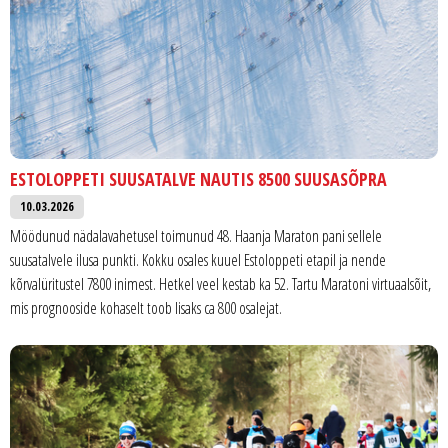
ESTOLOPPETI SUUSATALVE NAUTIS 8500 SUUSASÕPRA
10.03.2026
Möödunud nädalavahetusel toimunud 48. Haanja Maraton pani sellele
suusatalvele ilusa punkti. Kokku osales kuuel Estoloppeti etapil ja nende
kõrvalüritustel 7800 inimest. Hetkel veel kestab ka 52. Tartu Maratoni virtuaalsõit,
mis prognooside kohaselt toob lisaks ca 800 osalejat.