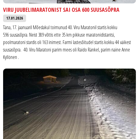
VIRU JUUBELIMARATONIST SAI OSA 600 SUUSASÕPRA
17.01.2026
Täna, 17. jaanuaril Mõedakul toimunud 40. Viru Maratonil startis kokku
596 suusasõpra. Neist 389 võttis ette 35 km pikkuse maratonidistantsi,
poolmaratoni stardis oli 163 inimest. Farmi lastesõitudel startis kokku 44 väikest
suusasõpra. 40. Viru Maratoni parim mees oli Raido Ränkel, parim naine Anne
Kyllönen .