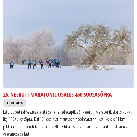
26. NEERUTI MARATONIL OSALES 450 SUUSASÕPRA
31.01.2026
Estoloppet rahvasuusatajate sarja teisel etapil, 26. Neeruti Maratonil, startis kokku
ligi 450 suusasõpra. Kui 104 osalejat otsustasid poolmaratoni kasuks, siis 31 km
pikkuse maratonidistantsi võttis ette 314 suusatajat. Farmi lastesõitudest sai osa
veerandsada last.