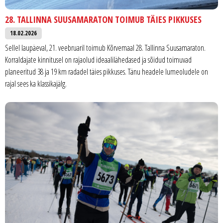
28. TALLINNA SUUSAMARATON TOIMUB TÄIES PIKKUSES
18.02.2026
Sellel laupäeval, 21. veebruaril toimub Kõrvemaal 28. Tallinna Suusamaraton.
Korraldajate kinnitusel on rajaolud ideaalilähedased ja sõidud toimuvad
planeeritud 38 ja 19 km radadel täies pikkuses. Tänu headele lumeoludele on
rajal sees ka klassikajälg.