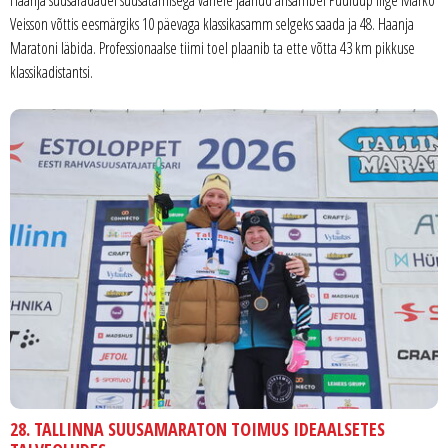
Haanja suusaradadel suusatamisega vahele jäänud ansambel Puuluup liige Marko
Veisson võttis eesmärgiks 10 päevaga klassikasamm selgeks saada ja 48. Haanja
Maratoni läbida. Professionaalse tiimi toel plaanib ta ette võtta 43 km pikkuse
klassikadistantsi.
28. TALLINNA SUUSAMARATON TOIMUS IDEAALSETES