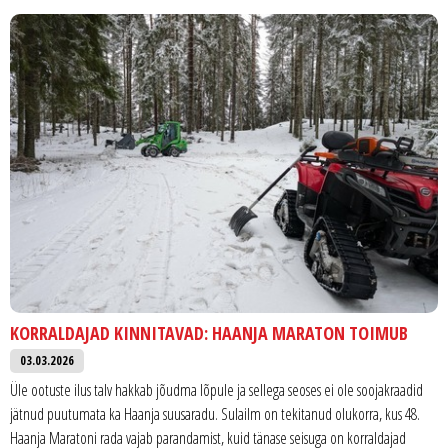
KORRALDAJAD KINNITAVAD: HAANJA MARATON TOIMUB
03.03.2026
Üle ootuste ilus talv hakkab jõudma lõpule ja sellega seoses ei ole soojakraadid
jätnud puutumata ka Haanja suusaradu. Sulailm on tekitanud olukorra, kus 48.
Haanja Maratoni rada vajab parandamist, kuid tänase seisuga on korraldajad