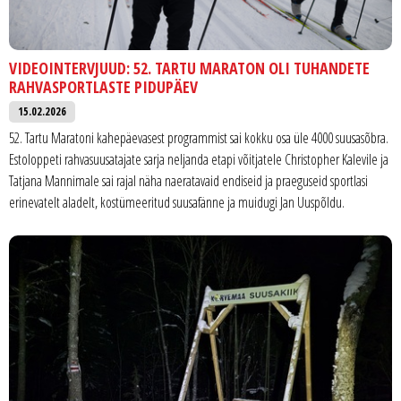
VIDEOINTERVJUUD: 52. TARTU MARATON OLI TUHANDETE
RAHVASPORTLASTE PIDUPÄEV
15.02.2026
52. Tartu Maratoni kahepäevasest programmist sai kokku osa üle 4000 suusasõbra.
Estoloppeti rahvasuusatajate sarja neljanda etapi võitjatele Christopher Kalevile ja
Tatjana Mannimale sai rajal näha naeratavaid endiseid ja praeguseid sportlasi
erinevatelt aladelt, kostümeeritud suusafänne ja muidugi Jan Uuspõldu.