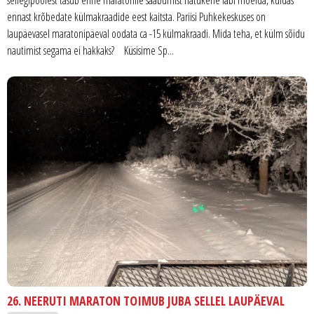
sellegipoolest tasub enne maratonile saabumist natukene läbi mõelda, kuidas
ennast krõbedate külmakraadide eest kaitsta. Pariisi Puhkekeskuses on
laupäevasel maratonipäeval oodata ca -15 külmakraadi. Mida teha, et külm sõidu
nautimist segama ei hakkaks? Küsisime Sp...
26. NEERUTI MARATON TOIMUB JUBA SELLEL LAUPÄEVAL