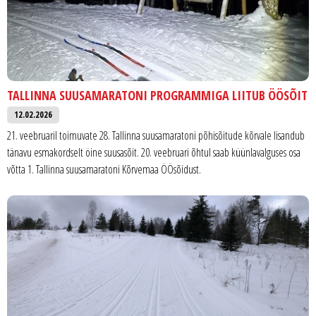
TALLINNA SUUSAMARATONI PROGRAMMIGA LIITUB ÖÖSÕIT
12.02.2026
21. veebruaril toimuvate 28. Tallinna suusamaratoni põhisõitude kõrvale lisandub
tänavu esmakordselt öine suusasõit. 20. veebruari õhtul saab küünlavalguses osa
võtta 1. Tallinna suusamaratoni Kõrvemaa ÖÖsõidust.