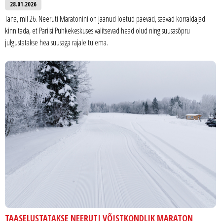
28.01.2026
Täna, mil 26. Neeruti Maratonini on jäänud loetud päevad, saavad korraldajad
kinnitada, et Pariisi Puhkekeskuses valitsevad head olud ning suusasõpru
julgustatakse hea suusaga rajale tulema.
TAASELUSTATAKSE NEERUTI VÕISTKONDLIK MARATON