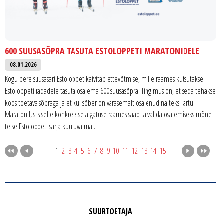
600 SUUSASÕPRA TASUTA ESTOLOPPETI MARATONIDELE
08.01.2026
Kogu pere suusasari Estoloppet käivitab ettevõtmise, mille raames kutsutakse
Estoloppeti radadele tasuta osalema 600 suusasõpra. Tingimus on, et seda tehakse
koos toetava sõbraga ja et kui sõber on varasemalt osalenud näiteks Tartu
Maratonil, siis selle konkreetse algatuse raames saab ta valida osalemiseks mõne
teise Estoloppeti sarja kuuluva ma...
1
2
3
4
5
6
7
8
9
10
11
12
13
14
15
SUURTOETAJA