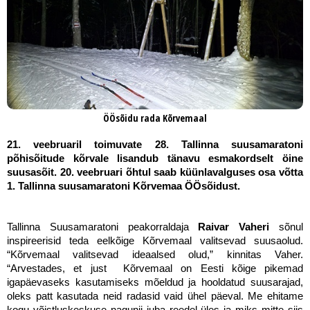
ÖÖsõidu rada Kõrvemaal
21. veebruaril toimuvate 28. Tallinna suusamaratoni
põhisõitude kõrvale lisandub tänavu esmakordselt öine
suusasõit. 20. veebruari õhtul saab küünlavalguses osa võtta
1. Tallinna suusamaratoni Kõrvemaa ÖÖsõidust.
Tallinna Suusamaratoni peakorraldaja
Raivar Vaheri
sõnul
inspireerisid teda eelkõige Kõrvemaal valitsevad suusaolud.
“Kõrvemaal valitsevad ideaalsed olud,” kinnitas Vaher.
“Arvestades, et just Kõrvemaal on Eesti kõige pikemad
igapäevaseks kasutamiseks mõeldud ja hooldatud suusarajad,
oleks patt kasutada neid radasid vaid ühel päeval. Me ehitame
kogu võistluskeskuse nagunii juba reedel üles ja miks mitte siis