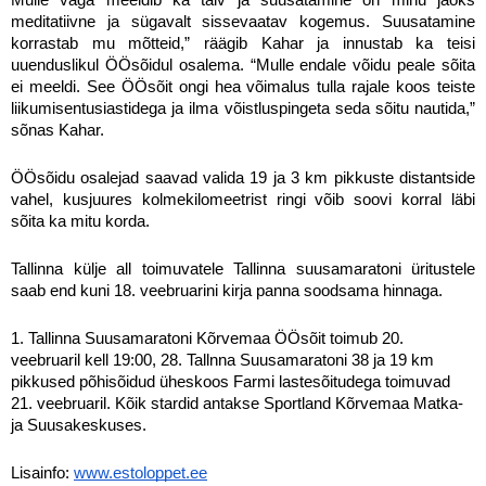
meditatiivne ja sügavalt sissevaatav kogemus. Suusatamine
korrastab mu mõtteid,” räägib Kahar ja innustab ka teisi
uuenduslikul ÖÖsõidul osalema. “Mulle endale võidu peale sõita
ei meeldi. See ÖÖsõit ongi hea võimalus tulla rajale koos teiste
liikumisentusiastidega ja ilma võistluspingeta seda sõitu nautida,”
sõnas Kahar.
ÖÖsõidu osalejad saavad valida 19 ja 3 km pikkuste distantside
vahel, kusjuures kolmekilomeetrist ringi võib soovi korral läbi
sõita ka mitu korda.
Tallinna külje all toimuvatele Tallinna suusamaratoni üritustele
saab end kuni 18. veebruarini kirja panna soodsama hinnaga.
1. Tallinna Suusamaratoni Kõrvemaa ÖÖsõit toimub 20.
veebruaril kell 19:00, 28. Tallnna Suusamaratoni 38 ja 19 km
pikkused põhisõidud üheskoos Farmi lastesõitudega toimuvad
21. veebruaril. Kõik stardid antakse Sportland Kõrvemaa Matka-
ja Suusakeskuses.
Lisainfo:
www.estoloppet.ee