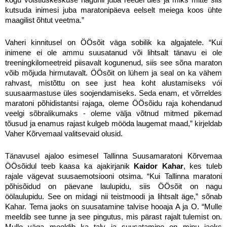
kutsuda inimesi juba maratonipäeva eelselt meiega koos ühte
maagilist õhtut veetma.”
Vaheri kinnitusel on ÖÖsõit väga sobilik ka algajatele. “Kui
inimene ei ole ammu suusatanud või lihtsalt tänavu ei ole
treeningkilomeetreid piisavalt kogunenud, siis see sõna maraton
võib mõjuda hirmutavalt. ÖÖsõit on lühem ja seal on ka vähem
rahvast, mistõttu on see just hea koht alustamiseks vói
suusaarmastuse üles soojendamiseks. Seda enam, et võrreldes
maratoni põhidistantsi rajaga, oleme ÖÖsõidu raja kohendanud
veelgi sõbralikumaks - oleme välja võtnud mitmed pikemad
tõusud ja enamus rajast kulgeb mööda laugemat maad,” kirjeldab
Vaher Kõrvemaal valitsevaid olusid.
Tänavusel ajaloo esimesel Tallinna Suusam
aratoni Kõrvemaa
ÖÖsõidul teeb kaasa ka ajakirjanik
Kaidor Kahar
, kes tuleb
rajale vägevat suusaemotsiooni otsima. “Kui Tallinna maratoni
põhisõidud on päevane laulupidu, siis ÖÖsõit on nagu
öölaulupidu. See on midagi nii teistmoodi ja lihtsalt äge,” sõnab
Kahar. Tema jaoks on suusatamine talvise hooaja A ja O. “Mulle
meeldib see tunne ja see pingutus, mis pärast rajalt tulemist on.
Mulle väga meeldib ka talv ja suusatamine on minu jaoks