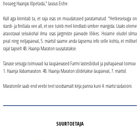
hooaeg Haanjas lõpetada,” lausus Eiche.
Küll aga kinnitab ta, et raja osas on muudatused paratamatud. “Hetkeseisuga on
stardi- ja finišiala vee all, et see tuleb meil kindlasti ümber mängida. Lisaks oleme
äraootaval seisukohal ilma osas järgmiste päevade lõikes. Hoiame oludel silma
peal ning neljapäeval, 5. märtsil saame anda täpsema info selle kohta, et millisel
rajal täpselt 48. Haanja Maraton suusatatakse.
Tänase seisuga toimuvad ka laupäevased Farmi lastesõidud ja pühapäeval toimuv
1. Haanja Vabamaraton. 48. Haanja Maraton sõidetakse laupäeval, 7. märtsil.
Maratonile saab end veebi teel soodsamalt kirja panna kuni 4. märtsi südaööni.
SUURTOETAJA