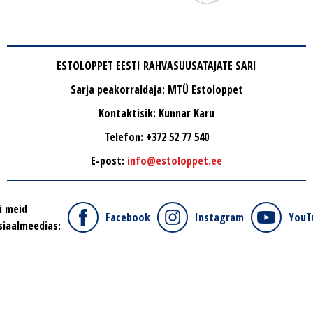
ESTOLOPPET EESTI RAHVASUUSATAJATE SARI
Sarja peakorraldaja: MTÜ Estoloppet
Kontaktisik: Kunnar Karu
Telefon: +372 52 77 540
E-post:
info@estoloppet.ee
i meid
Facebook
Instagram
YouT
siaalmeedias: