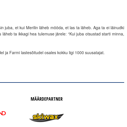
 juba, et kui Merilin läheb mööda, et las ta läheb. Aga ta ei läinudki
is läheb ta ikkagi hea tulemuse järele: “Kui juba otsustad starti minna,
l ja Farmi lastesõitudel osales kokku ligi 1000 suusatajat.
MÄÄRDEPARTNER