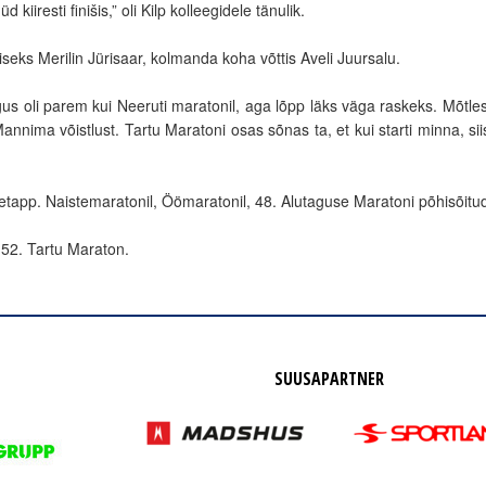
iiresti finišis,” oli Kilp kolleegidele tänulik.
iseks Merilin Jürisaar, kolmanda koha võttis Aveli Juursalu.
us oli parem kui Neeruti maratonil, aga lõpp läks väga raskeks. Mõtlesin
s Mannima võistlust. Tartu Maratoni osas sõnas ta, et kui starti minna, si
tapp. Naistemaratonil, Öömaratonil, 48. Alutaguse Maratoni põhisõitude
 52. Tartu Maraton.
SUUSAPARTNER