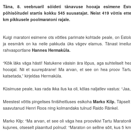
Täna, 8. veebruaril sõideti tänavuse hooaja esimene Esto
põhisõitudel startis kokku 545 suusatajat. Neist 419 võttis et
km pikkusele poolmaratoni rajale.
Kuigi maratoni esimene ots võitles parimate kohtade peale, on Estolo
ja eesmärk on ka neile pakkuda üks vägev elamus. Tänast imeilusa
rahvasportlane
Hannes Hermaküla.
“Kõik läks väga hästi! Natukene väsisin ära lõpus, aga suhteliselt he
hooajal. Nii et suurepärane! Ma arvan, et see on hea proov Tar
katsetada,” kirjeldas Hermaküla.
Küsimuse peale, kas rada ikka ilus ka oli, kõlas naljatlev vastus: “Jaa, i
Meestest võttis pingelises finišiheitluses esikoha
Marko Kilp.
Täpselt 
saavutanud Henri Roos ning kolmandaks tulnud Raido Ränkel.
Marko Kilp: “Ma arvan, et see oli väga hea proovikivi Tartu Maratoniks, 
kujunes, otseselt plaanitud polnud: “Maraton on selline sõit, kus 5 km