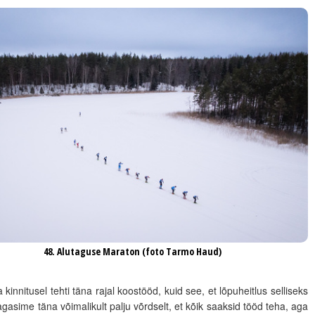
48. Alutaguse Maraton (foto Tarmo Haud)
 kinnitusel tehti täna rajal koostööd, kuid see, et lõpuheitlus selliseks
agasime täna võimalikult palju võrdselt, et kõik saaksid tööd teha, aga