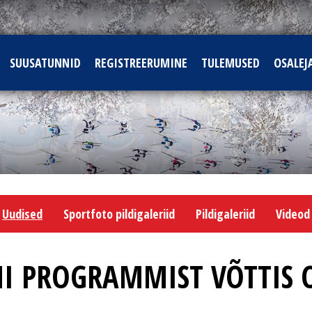
SUUSATUNNID
REGISTREERUMINE
TULEMUSED
OSALEJ
Uudised
Sportfoto pildigaleriid
Pildigaleriid
Videod
I PROGRAMMIST VÕTTIS OS