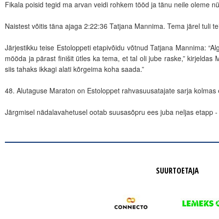
Fikala poisid tegid ma arvan veidi rohkem tööd ja tänu neile oleme nüüd k
Naistest võitis täna ajaga 2:22:36 Tatjana Mannima. Tema järel tuli te
Järjestikku teise Estoloppeti etapivõidu võtnud Tatjana Mannima: “Alg
mööda ja pärast finišit ütles ka tema, et tal oli jube raske,” kirjelda
siis tahaks ikkagi alati kõrgeima koha saada.”
48. Alutaguse Maraton on Estoloppet rahvasuusatajate sarja kolmas e
Järgmisel nädalavahetusel ootab suusasõpru ees juba neljas etapp -
SUURTOETAJA