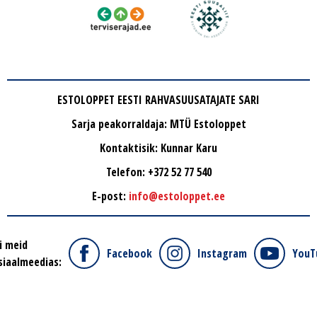
ESTOLOPPET EESTI RAHVASUUSATAJATE SARI
Sarja peakorraldaja: MTÜ Estoloppet
Kontaktisik: Kunnar Karu
Telefon: +372 52 77 540
E-post:
info@estoloppet.ee
i meid
Facebook
Instagram
YouT
siaalmeedias: