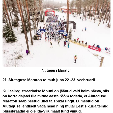
Alutaguse Maraton
21. Alutaguse Maraton toimub juba 22.-23. veebruaril.
Kui eelregistreerimise lõpuni on jäänud vaid kolm päeva, siis 
on korraldajatel üle mitme aasta rõõm tõdeda, et Alutaguse 
Maraton saab peetud ühel täispikal ringil. Lumeolud on 
Alutagusel endiselt väga head ning mujal Eestis kurja teinud 
plusskraadid ei ole Ida-Virumaalt lund viinud.