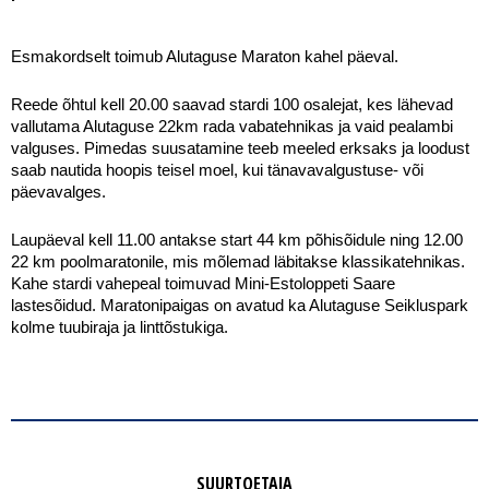
Esmakordselt toimub Alutaguse Maraton kahel päeval. 
Reede õhtul kell 20.00 saavad stardi 100 osalejat, kes lähevad 
vallutama Alutaguse 22km rada vabatehnikas ja vaid pealambi 
valguses. Pimedas suusatamine teeb meeled erksaks ja loodust 
saab nautida hoopis teisel moel, kui tänavavalgustuse- või 
päevavalges.
Laupäeval kell 11.00 antakse start 44 km põhisõidule ning 12.00 
22 km poolmaratonile, mis mõlemad läbitakse klassikatehnikas. 
Kahe stardi vahepeal toimuvad Mini-Estoloppeti Saare 
lastesõidud. Maratonipaigas on avatud ka Alutaguse Seikluspark 
kolme tuubiraja ja linttõstukiga. 
SUURTOETAJA