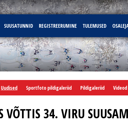
SUUSATUNNID
REGISTREERUMINE
TULEMUSED
OSALEJ
Uudised
Sportfoto pildigaleriid
Pildigaleriid
Videod
VÕTTIS 34. VIRU SUUSA