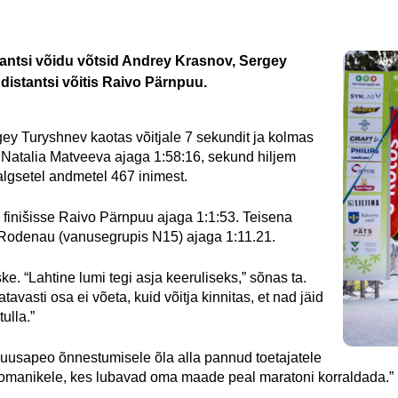
istantsi võidu võtsid Andrey Krasnov, Sergey 
istantsi võitis Raivo Pärnpuu.
ey Turyshnev kaotas võitjale 7 sekundit ja kolmas 
li Natalia Matveeva ajaga 1:58:16, sekund hiljem 
ialgsetel andmetel 467 inimest.
finišisse Raivo Pärnpuu ajaga 1:1:53. Teisena 
a Rodenau (vanusegrupis N15) ajaga 1:11.21.
ke. “Lahtine lumi tegi asja keeruliseks,” sõnas ta. 
vasti osa ei võeta, kuid võitja kinnitas, et nad jäid 
ulla.”
suusapeo õnnestumisele õla alla pannud toetajatele 
aaomanikele, kes lubavad oma maade peal maratoni korraldada.”