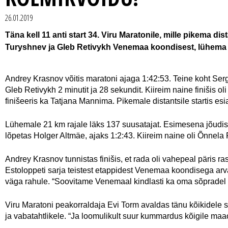
26.01.2019
Täna kell 11 anti start 34. Viru Maratonile, mille pikema d
Turyshnev ja Gleb Retivykh Venemaa koondisest, lühema d
Andrey Krasnov võitis maratoni ajaga 1:42:53. Teine koht Serg
Gleb Retivykh 2 minutit ja 28 sekundit. Kiireim naine finišis o
finišeeris ka Tatjana Mannima. Pikemale distantsile startis es
Lühemale 21 km rajale läks 137 suusatajat. Esimesena jõudis 
lõpetas Holger Altmäe, ajaks 1:2:43. Kiireim naine oli Õnnel
Andrey Krasnov tunnistas finišis, et rada oli vahepeal päris ras
Estoloppeti sarja teistest etappidest Venemaa koondisega arvata
väga rahule. “Soovitame Venemaal kindlasti ka oma sõpradel t
Viru Maratoni peakorraldaja Evi Torm avaldas tänu kõikidele 
ja vabatahtlikele. “Ja loomulikult suur kummardus kõigile m