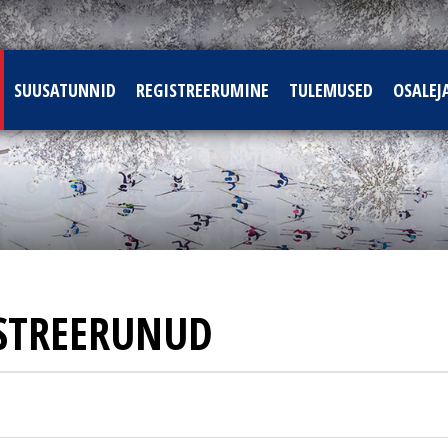
SUUSATUNNID
REGISTREERUMINE
TULEMUSED
OSALEJ
STREERUNUD