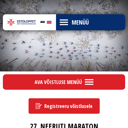
MENÜÜ
AVA VÕISTLUSE MENÜÜ
Registreeru võistlusele
27. NEERUTI MARATON