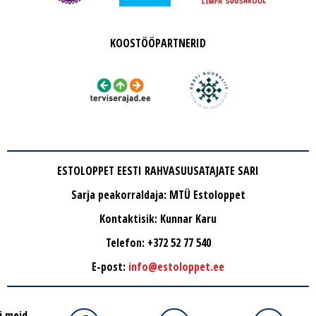
KOOSTÖÖPARTNERID
ESTOLOPPET EESTI RAHVASUUSATAJATE SARI
Sarja peakorraldaja: MTÜ Estoloppet
Kontaktisik: Kunnar Karu
Telefon: +372 52 77 540
E-post:
info@estoloppet.ee
i meid