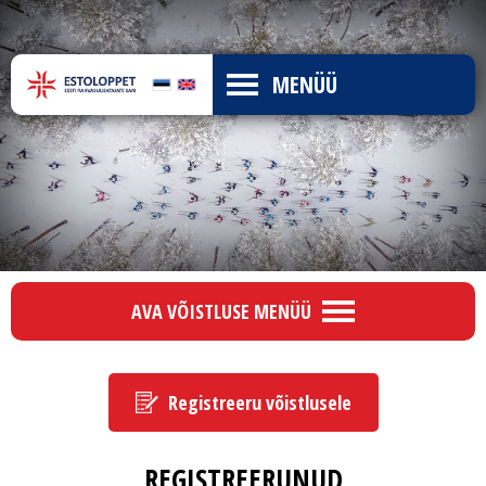
MENÜÜ
AVA VÕISTLUSE MENÜÜ
Registreeru võistlusele
REGISTREERUNUD