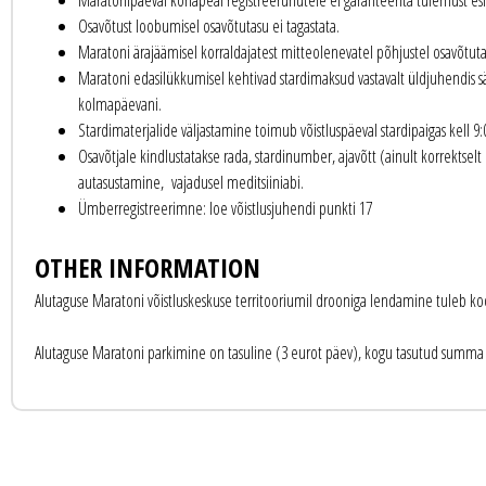
Maratonipäeval kohapeal registreerunutele ei garanteerita tulemust esia
Osavõtust loobumisel osavõtutasu ei tagastata.
Maratoni ärajäämisel korraldajatest mitteolenevatel põhjustel osavõtutas
Maratoni edasilükkumisel kehtivad stardimaksud vastavalt üldjuhendis 
kolmapäevani.
Stardimaterjalide väljastamine toimub võistluspäeval stardipaigas kell 9:
Osavõtjale kindlustatakse rada, stardinumber, ajavõtt (ainult korrektselt 
autasustamine, vajadusel meditsiiniabi.
Ümberregistreerimne: loe võistlusjuhendi punkti 17
OTHER INFORMATION
Alutaguse Maratoni võistluskeskuse territooriumil drooniga lendamine tuleb ko
Alutaguse Maratoni parkimine on tasuline (3 eurot päev), kogu tasutud summa l