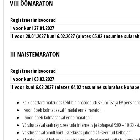
VIII ÖÖMARATON
Registreerimisvoorud
I voor kuni 27.01.2027
II voor 28.01.2027 kuni 6.02.2027 (alates 05.02 tasumine sulara
III NAISTEMARATON
Registreerimisvoorud
I voor kuni 03.02.2027
II voor kuni 6.02.2027 (alates 04.02 tasumine sularahas kohape
Kõikides stardimaksudes kehtib hinnasoodustus kuni 18a ja EV pensinäride
I voor lõpeb kolmapäeval 1 nädal enne maratoni.
II voor lõpeb kolmapäeval enne maratoni.
Võistluspäeval saab registreeruda internetis ja kohapeal 9:00 – 10:30 - s
Võistluspäeval ainult võistluskeskuses juhendis fikseeritud kellaajani.