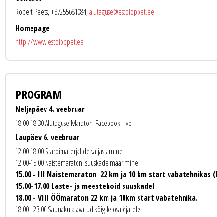
Robert Peets, +37255681084,
alutaguse@estoloppet.ee
Homepage
http://www.estoloppet.ee
PROGRAM
Neljapäev 4. veebruar
18.00-18.30 Alutaguse Maratoni Facebooki live
Laupäev 6. veebruar
12.00-18.00 Stardimaterjalide väljastamine
12.00-15.00 Naistemaratoni suuskade määrimine
15.00 - III Naistemaraton 22 km ja 10 km start vabatehnikas (
15.00-17.00 Laste- ja meestehoid suuskadel
18.00 - VIII ÖÖmaraton 22 km ja 10km start vabatehnika.
18.00 - 23.00 Saunaküla avatud kõigile osalejatele.