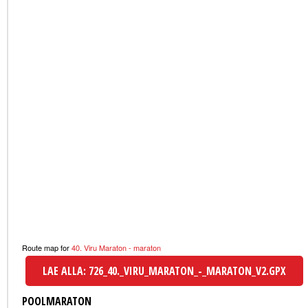
Route map for
40. Viru Maraton - maraton
LAE ALLA: 726_40._VIRU_MARATON_-_MARATON_V2.GPX
POOLMARATON