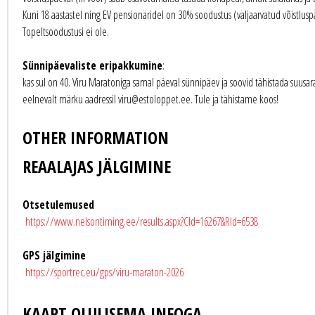
Kuni 18 aastastel ning EV pensionäridel on 30% soodustus (väljaarvatud võistlusp
Topeltsoodustusi ei ole.
Sünnipäevaliste eripakkumine
:
kas sul on 40. Viru Maratoniga samal päeval sünnipäev ja soovid tähistada suusara
eelnevalt märku aadressil viru@estoloppet.ee. Tule ja tähistame koos!
OTHER INFORMATION
REAALAJAS JÄLGIMINE
Otsetulemused
https://www.nelsontiming.ee/results.aspx?CId=16267&RId=6538
GPS jälgimine
https://sportrec.eu/gps/viru-maraton-2026
KAART OLULISEMA INFOGA