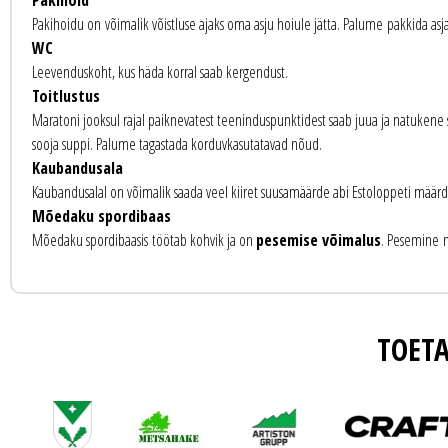
Pakihoidu on võimalik võistluse ajaks oma asju hoiule jätta. Palume pakkida asjad
WC
Leevenduskoht, kus häda korral saab kergendust.
Toitlustus
Maratoni jooksul rajal paiknevatest teeninduspunktidest saab juua ja natukene s
sooja suppi. Palume tagastada korduvkasutatavad nõud.
Kaubandusala
Kaubandusalal on võimalik saada veel kiiret suusamäärde abi Estoloppeti määrde
Mõedaku spordibaas
Mõedaku spordibaasis töötab kohvik ja on
pesemise võimalus
. Pesemine m
TOET