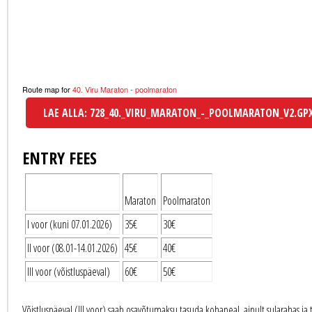
Route map for
40. Viru Maraton - poolmaraton
LAE ALLA: 728_40._VIRU_MARATON_-_POOLMARATON_V2.GP
ENTRY FEES
Maraton
Poolmaraton
I voor (kuni 07.01.2026)
35€
30€
II voor (08.01-14.01.2026)
45€
40€
III voor (võistluspäeval)
60€
50€
Võistluspäeval (III voor) saab osavõtumaksu tasuda kohapeal, ainult sularahas ja 