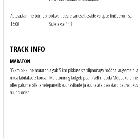
Autasustamine toimub jooksvalt peale vanuseklasside võitjate finišeerumist.
16:00
Suletakse finiš
TRACK INFO
MARATON
35 km pikkune maraton algab 5 km pikkuse stardipaunaga mööda laugemaid ja l
mida läbitakse 3 korda. Maratoniring kulgeb peamiselt mööda Mõedaku erineva
olles palume olla tähelepanelik suunaviitade ja suunajate osas stardipaunal, kus
suundumisel.