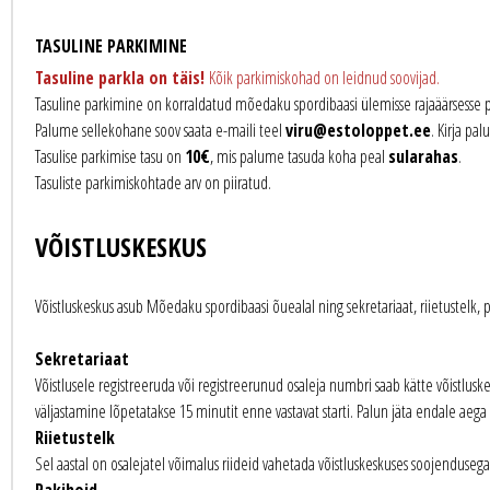
TASULINE PARKIMINE
Tasuline parkla on täis!
Kõik parkimiskohad on leidnud soovijad.
Tasuline parkimine on korraldatud mõedaku spordibaasi ülemisse rajaäärsesse pa
Palume sellekohane soov saata e-maili teel
viru@estoloppet.ee
. Kirja pal
Tasulise parkimise tasu on
10€
, mis palume tasuda koha peal
sularahas
.
Tasuliste parkimiskohtade arv on piiratud.
VÕISTLUSKESKUS
Võistluskeskus asub Mõedaku spordibaasi õuealal ning sekretariaat, riietustelk,
Sekretariaat
Võistlusele registreeruda või registreerunud osaleja numbri saab kätte võistlusk
väljastamine lõpetatakse 15 minutit enne vastavat starti. Palun jäta endale aega 
Riietustelk
Sel aastal on osalejatel võimalus riideid vahetada võistluskeskuses soojendusega r
Pakihoid