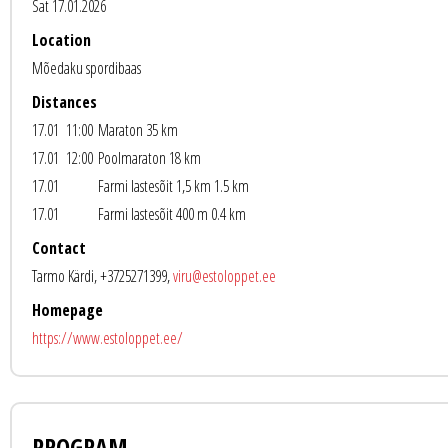
Sat 17.01.2026
Location
Mõedaku spordibaas
Distances
17.01 11:00
Maraton 35 km
17.01 12:00
Poolmaraton 18 km
17.01
Farmi lastesõit 1,5 km 1.5 km
17.01
Farmi lastesõit 400 m 0.4 km
Contact
Tarmo Kärdi, +3725271399,
viru@estoloppet.ee
Homepage
https://www.estoloppet.ee/
PROGRAM