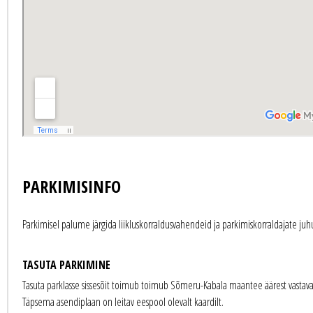
PARKIMISINFO
Parkimisel palume järgida liikluskorraldusvahendeid ja parkimiskorraldajate juh
TASUTA PARKIMINE
Tasuta parklasse sissesõit toimub toimub Sõmeru-Kabala maantee äärest vastaval
Täpsema asendiplaan on leitav eespool olevalt kaardilt.