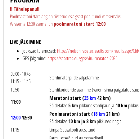
!! Tähelepanu!!
Poolmaratoni stardiaeg on tõstetud esialgsest pool tundi varasemaks.
Varasema 12:30 asemel on
poolmaratoni start 12:00
!
LIVE JÄLGIMINE
Jooksvad tulemused:
https://nelson.racetecresults.com/results.aspx?CI
GPS jälgimine:
https://sportrec.eu/gps/viru-maraton-2026
09:00 - 10:45
Stardimaterjalide väljastamine
11:15 - 11:45
10:50
Stardikoridoride avamine (varem sinna paigutatud suu
Maratoni start (
35 km
42 km
)
11:00
Sõidetakse
5 km
pikkune stardipaun ja
10 km
pikkuse
Poolmaratoni start (
18 km
21 km
)
12:00
12:30
Sõidetakse
10 km ja 8 km
pikkused ringid.
11:15
Limpa Suusakooli suusatund
Farmi lastesõidud suusastaadionil