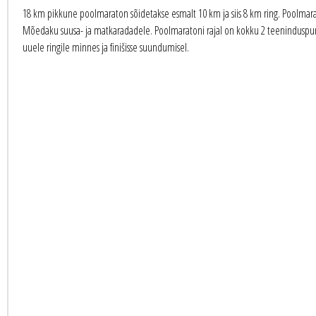
18 km pikkune poolmaraton sõidetakse esmalt 10 km ja siis 8 km ring. Poolmarat
Mõedaku suusa- ja matkaradadele. Poolmaratoni rajal on kokku 2 teeninduspunkt
uuele ringile minnes ja finišisse suundumisel.