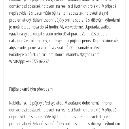
domácností dostatek hotovosti na realizaci životních projektů. V případě
nepředvídané situace může být tento nedostatek hotovosti stejně
problematický. Získání osobní půjčky online spojené s klíčovými výhodami
je možné z domova do 24 hodin. My vás vedeme. Uspořádat svatbu,
vyrazit na výlet, koupit si auto nebo dělat práci... Velmi často jde o
nákladné životní projekty, které vyžadují půjčení peněz. Doprovázíme vás,
abyste viděli jasněji a zejména získali půjčku okamžitým převodem
Požádejte o půjčku e-mailem: Koncitikstanislav7@gmail.com
WhatsApp: +420777168937
Půjčka okamžitým převodem
Nabídka rychlé půjčky před výplatou. V současné době nemá mnoho
domácností dostatek hotovosti na realizaci životních projektů. V případě
nepředvídané situace může být tento nedostatek hotovosti stejně
problematický. Získání osobní půjčky online spojené s klíčovými výhodami