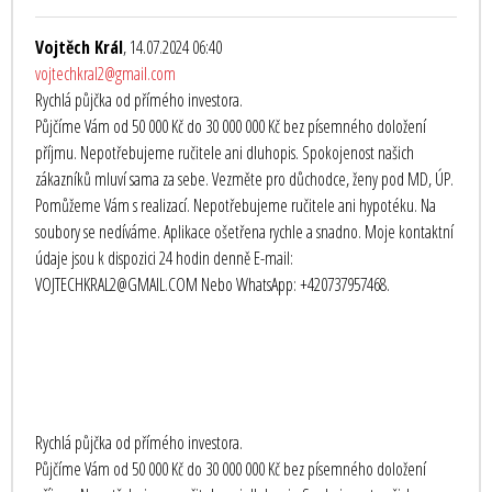
Vojtěch Král
, 14.07.2024 06:40
vojtechkral2@gmail.com
Rychlá půjčka od přímého investora.
Půjčíme Vám od 50 000 Kč do 30 000 000 Kč bez písemného doložení
příjmu. Nepotřebujeme ručitele ani dluhopis. Spokojenost našich
zákazníků mluví sama za sebe. Vezměte pro důchodce, ženy pod MD, ÚP.
Pomůžeme Vám s realizací. Nepotřebujeme ručitele ani hypotéku. Na
soubory se nedíváme. Aplikace ošetřena rychle a snadno. Moje kontaktní
údaje jsou k dispozici 24 hodin denně E-mail:
VOJTECHKRAL2@GMAIL.COM Nebo WhatsApp: +420737957468.
Rychlá půjčka od přímého investora.
Půjčíme Vám od 50 000 Kč do 30 000 000 Kč bez písemného doložení