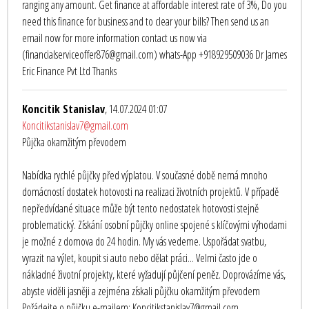
ranging any amount. Get finance at affordable interest rate of 3%, Do you
need this finance for business and to clear your bills? Then send us an
email now for more information contact us now via
(financialserviceoffer876@gmail.com) whats-App +918929509036 Dr James
Eric Finance Pvt Ltd Thanks
Koncitik Stanislav
, 14.07.2024 01:07
Koncitikstanislav7@gmail.com
Půjčka okamžitým převodem
Nabídka rychlé půjčky před výplatou. V současné době nemá mnoho
domácností dostatek hotovosti na realizaci životních projektů. V případě
nepředvídané situace může být tento nedostatek hotovosti stejně
problematický. Získání osobní půjčky online spojené s klíčovými výhodami
je možné z domova do 24 hodin. My vás vedeme. Uspořádat svatbu,
vyrazit na výlet, koupit si auto nebo dělat práci... Velmi často jde o
nákladné životní projekty, které vyžadují půjčení peněz. Doprovázíme vás,
abyste viděli jasněji a zejména získali půjčku okamžitým převodem
Požádejte o půjčku e-mailem: Koncitikstanislav7@gmail.com