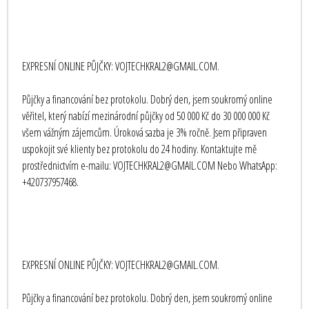
EXPRESNÍ ONLINE PŮJČKY: VOJTECHKRAL2@GMAIL.COM.
Půjčky a financování bez protokolu. Dobrý den, jsem soukromý online
věřitel, který nabízí mezinárodní půjčky od 50 000 Kč do 30 000 000 Kč
všem vážným zájemcům. Úroková sazba je 3% ročně. Jsem připraven
uspokojit své klienty bez protokolu do 24 hodiny. Kontaktujte mě
prostřednictvím e-mailu: VOJTECHKRAL2@GMAIL.COM Nebo WhatsApp:
+420737957468.
EXPRESNÍ ONLINE PŮJČKY: VOJTECHKRAL2@GMAIL.COM.
Půjčky a financování bez protokolu. Dobrý den, jsem soukromý online