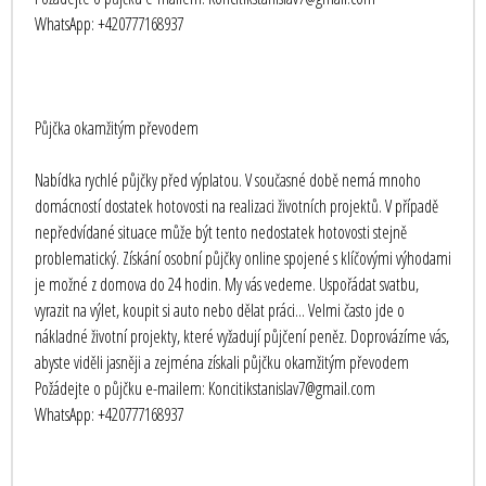
WhatsApp: +420777168937
Půjčka okamžitým převodem
Nabídka rychlé půjčky před výplatou. V současné době nemá mnoho
domácností dostatek hotovosti na realizaci životních projektů. V případě
nepředvídané situace může být tento nedostatek hotovosti stejně
problematický. Získání osobní půjčky online spojené s klíčovými výhodami
je možné z domova do 24 hodin. My vás vedeme. Uspořádat svatbu,
vyrazit na výlet, koupit si auto nebo dělat práci... Velmi často jde o
nákladné životní projekty, které vyžadují půjčení peněz. Doprovázíme vás,
abyste viděli jasněji a zejména získali půjčku okamžitým převodem
Požádejte o půjčku e-mailem: Koncitikstanislav7@gmail.com
WhatsApp: +420777168937