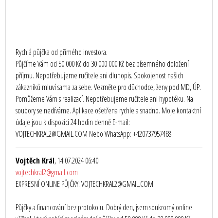
Rychlá půjčka od přímého investora.
Půjčíme Vám od 50 000 Kč do 30 000 000 Kč bez písemného doložení
příjmu. Nepotřebujeme ručitele ani dluhopis. Spokojenost našich
zákazníků mluví sama za sebe. Vezměte pro důchodce, ženy pod MD, ÚP.
Pomůžeme Vám s realizací. Nepotřebujeme ručitele ani hypotéku. Na
soubory se nedíváme. Aplikace ošetřena rychle a snadno. Moje kontaktní
údaje jsou k dispozici 24 hodin denně E-mail:
VOJTECHKRAL2@GMAIL.COM Nebo WhatsApp: +420737957468.
Vojtěch Král
, 14.07.2024 06:40
vojtechkral2@gmail.com
EXPRESNÍ ONLINE PŮJČKY: VOJTECHKRAL2@GMAIL.COM.
Půjčky a financování bez protokolu. Dobrý den, jsem soukromý online