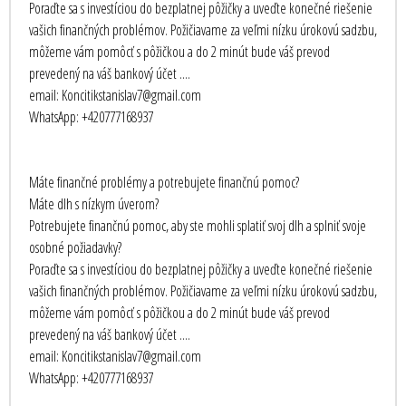
Poraďte sa s investíciou do bezplatnej pôžičky a uveďte konečné riešenie
vašich finančných problémov. Požičiavame za veľmi nízku úrokovú sadzbu,
môžeme vám pomôcť s pôžičkou a do 2 minút bude váš prevod
prevedený na váš bankový účet ....
email: Koncitikstanislav7@gmail.com
WhatsApp: +420777168937
Máte finančné problémy a potrebujete finančnú pomoc?
Máte dlh s nízkym úverom?
Potrebujete finančnú pomoc, aby ste mohli splatiť svoj dlh a splniť svoje
osobné požiadavky?
Poraďte sa s investíciou do bezplatnej pôžičky a uveďte konečné riešenie
vašich finančných problémov. Požičiavame za veľmi nízku úrokovú sadzbu,
môžeme vám pomôcť s pôžičkou a do 2 minút bude váš prevod
prevedený na váš bankový účet ....
email: Koncitikstanislav7@gmail.com
WhatsApp: +420777168937