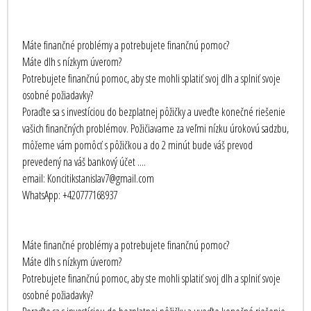
Máte finančné problémy a potrebujete finančnú pomoc?
Máte dlh s nízkym úverom?
Potrebujete finančnú pomoc, aby ste mohli splatiť svoj dlh a splniť svoje
osobné požiadavky?
Poraďte sa s investíciou do bezplatnej pôžičky a uveďte konečné riešenie
vašich finančných problémov. Požičiavame za veľmi nízku úrokovú sadzbu,
môžeme vám pomôcť s pôžičkou a do 2 minút bude váš prevod
prevedený na váš bankový účet ....
email: Koncitikstanislav7@gmail.com
WhatsApp: +420777168937
Máte finančné problémy a potrebujete finančnú pomoc?
Máte dlh s nízkym úverom?
Potrebujete finančnú pomoc, aby ste mohli splatiť svoj dlh a splniť svoje
osobné požiadavky?