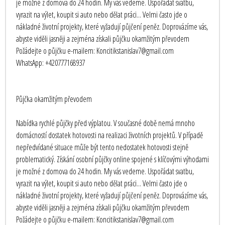
je možné z domova do 24 hodin. My vás vedeme. Uspořádat svatbu,
vyrazit na výlet, koupit si auto nebo dělat práci... Velmi často jde o
nákladné životní projekty, které vyžadují půjčení peněz. Doprovázíme vás,
abyste viděli jasněji a zejména získali půjčku okamžitým převodem
Požádejte o půjčku e-mailem: Koncitikstanislav7@gmail.com
WhatsApp: +420777168937
Půjčka okamžitým převodem
Nabídka rychlé půjčky před výplatou. V současné době nemá mnoho
domácností dostatek hotovosti na realizaci životních projektů. V případě
nepředvídané situace může být tento nedostatek hotovosti stejně
problematický. Získání osobní půjčky online spojené s klíčovými výhodami
je možné z domova do 24 hodin. My vás vedeme. Uspořádat svatbu,
vyrazit na výlet, koupit si auto nebo dělat práci... Velmi často jde o
nákladné životní projekty, které vyžadují půjčení peněz. Doprovázíme vás,
abyste viděli jasněji a zejména získali půjčku okamžitým převodem
Požádejte o půjčku e-mailem: Koncitikstanislav7@gmail.com