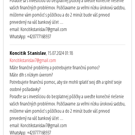
Poraďte sa s investíciou do bezplatnej pôžičky a uveďte konečné riešenie
vašich finančných problémov. Požičiavame za veľmi nízku úrokovú sadzbu,
môžeme vám pomôcť s pôžičkou a do 2 minút bude váš prevod
prevedený na váš bankový účet ....
email: Koncitikstanislav7@gmail.com
WhatsApp: +420777168937
Koncitik Stanislav
, 15.07.2024 01:18
Koncitikstanislav7@gmail.com
Máte finančné problémy a potrebujete finančnú pomoc?
Máte dlh s nízkym úverom?
Potrebujete finančnú pomoc, aby ste mohli splatiť svoj dlh a splniť svoje
osobné požiadavky?
Poraďte sa s investíciou do bezplatnej pôžičky a uveďte konečné riešenie
vašich finančných problémov. Požičiavame za veľmi nízku úrokovú sadzbu,
môžeme vám pomôcť s pôžičkou a do 2 minút bude váš prevod
prevedený na váš bankový účet ....
email: Koncitikstanislav7@gmail.com
WhatsApp: +420777168937