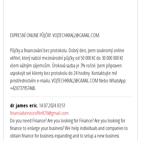
EXPRESNÍ ONLINE PŮJČKY: VOJTECHKRAL2@GMAIL.COM.
Půjčky a financování bez protokolu. Dobrý den, jsem soukromý online
věřitel, který nabízí mezinárodní půjčky od 50 000 Kč do 30 000 000 Kč
všem vážným zájemcům. Úroková sazba je 3% ročně. Jsem připraven
uspokojit své klienty bez protokolu do 24 hodiny. Kontaktujte mě
prostřednictvím e-mailu: VOJTECHKRAL2@GMAIL.COM Nebo WhatsApp:
+420737957468.
dr james eric
, 14.07.2024 03:51
financialserviceoffer876@gmail.com
Do you need Finance? Are you looking for Finance? Are you looking for
finance to enlarge your business? We help individuals and companies to
obtain finance for business expanding and to setup a new business