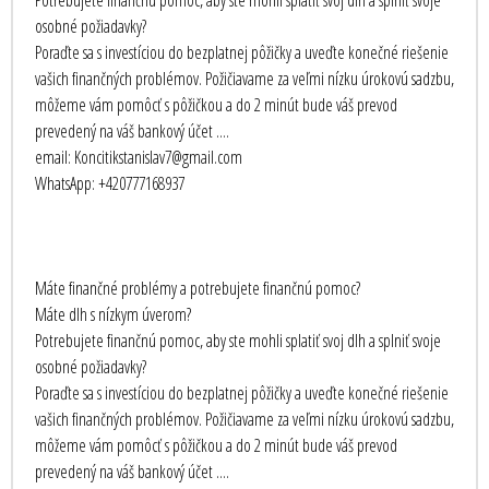
Potrebujete finančnú pomoc, aby ste mohli splatiť svoj dlh a splniť svoje
osobné požiadavky?
Poraďte sa s investíciou do bezplatnej pôžičky a uveďte konečné riešenie
vašich finančných problémov. Požičiavame za veľmi nízku úrokovú sadzbu,
môžeme vám pomôcť s pôžičkou a do 2 minút bude váš prevod
prevedený na váš bankový účet ....
email: Koncitikstanislav7@gmail.com
WhatsApp: +420777168937
Máte finančné problémy a potrebujete finančnú pomoc?
Máte dlh s nízkym úverom?
Potrebujete finančnú pomoc, aby ste mohli splatiť svoj dlh a splniť svoje
osobné požiadavky?
Poraďte sa s investíciou do bezplatnej pôžičky a uveďte konečné riešenie
vašich finančných problémov. Požičiavame za veľmi nízku úrokovú sadzbu,
môžeme vám pomôcť s pôžičkou a do 2 minút bude váš prevod
prevedený na váš bankový účet ....