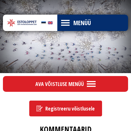
MENÜÜ
AVA VÕISTLUSE MENÜÜ
Registreeru võistlusele
KOMMENTAARID