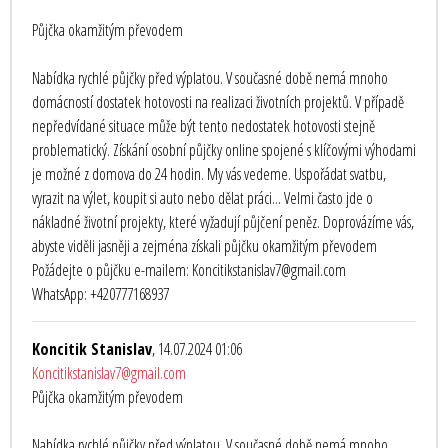
Půjčka okamžitým převodem
Nabídka rychlé půjčky před výplatou. V současné době nemá mnoho
domácností dostatek hotovosti na realizaci životních projektů. V případě
nepředvídané situace může být tento nedostatek hotovosti stejně
problematický. Získání osobní půjčky online spojené s klíčovými výhodami
je možné z domova do 24 hodin. My vás vedeme. Uspořádat svatbu,
vyrazit na výlet, koupit si auto nebo dělat práci... Velmi často jde o
nákladné životní projekty, které vyžadují půjčení peněz. Doprovázíme vás,
abyste viděli jasněji a zejména získali půjčku okamžitým převodem
Požádejte o půjčku e-mailem: Koncitikstanislav7@gmail.com
WhatsApp: +420777168937
Koncitik Stanislav
, 14.07.2024 01:06
Koncitikstanislav7@gmail.com
Půjčka okamžitým převodem
Nabídka rychlé půjčky před výplatou. V současné době nemá mnoho