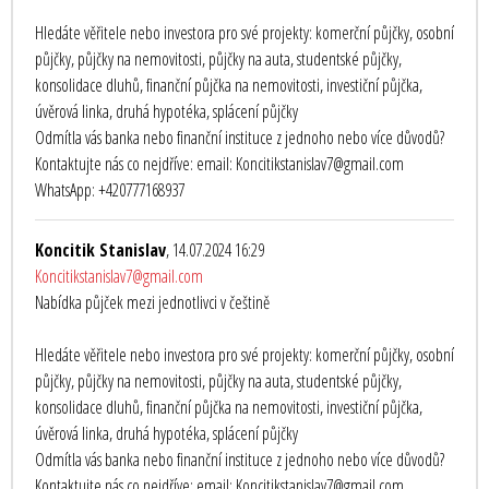
Hledáte věřitele nebo investora pro své projekty: komerční půjčky, osobní
půjčky, půjčky na nemovitosti, půjčky na auta, studentské půjčky,
konsolidace dluhů, finanční půjčka na nemovitosti, investiční půjčka,
úvěrová linka, druhá hypotéka, splácení půjčky
Odmítla vás banka nebo finanční instituce z jednoho nebo více důvodů?
Kontaktujte nás co nejdříve: email: Koncitikstanislav7@gmail.com
WhatsApp: +420777168937
Koncitik Stanislav
, 14.07.2024 16:29
Koncitikstanislav7@gmail.com
Nabídka půjček mezi jednotlivci v češtině
Hledáte věřitele nebo investora pro své projekty: komerční půjčky, osobní
půjčky, půjčky na nemovitosti, půjčky na auta, studentské půjčky,
konsolidace dluhů, finanční půjčka na nemovitosti, investiční půjčka,
úvěrová linka, druhá hypotéka, splácení půjčky
Odmítla vás banka nebo finanční instituce z jednoho nebo více důvodů?
Kontaktujte nás co nejdříve: email: Koncitikstanislav7@gmail.com