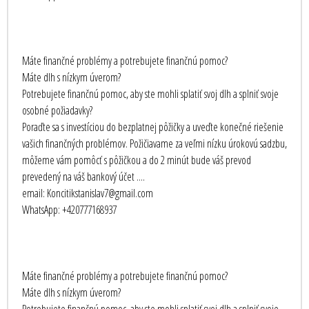
Máte finančné problémy a potrebujete finančnú pomoc?
Máte dlh s nízkym úverom?
Potrebujete finančnú pomoc, aby ste mohli splatiť svoj dlh a splniť svoje
osobné požiadavky?
Poraďte sa s investíciou do bezplatnej pôžičky a uveďte konečné riešenie
vašich finančných problémov. Požičiavame za veľmi nízku úrokovú sadzbu,
môžeme vám pomôcť s pôžičkou a do 2 minút bude váš prevod
prevedený na váš bankový účet ....
email: Koncitikstanislav7@gmail.com
WhatsApp: +420777168937
Máte finančné problémy a potrebujete finančnú pomoc?
Máte dlh s nízkym úverom?