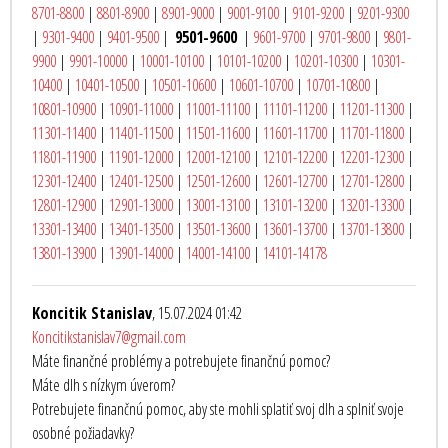
8701-8800
|
8801-8900
|
8901-9000
|
9001-9100
|
9101-9200
|
9201-9300
|
9301-9400
|
9401-9500
|
9501-9600
|
9601-9700
|
9701-9800
|
9801-
9900
|
9901-10000
|
10001-10100
|
10101-10200
|
10201-10300
|
10301-
10400
|
10401-10500
|
10501-10600
|
10601-10700
|
10701-10800
|
10801-10900
|
10901-11000
|
11001-11100
|
11101-11200
|
11201-11300
|
11301-11400
|
11401-11500
|
11501-11600
|
11601-11700
|
11701-11800
|
11801-11900
|
11901-12000
|
12001-12100
|
12101-12200
|
12201-12300
|
12301-12400
|
12401-12500
|
12501-12600
|
12601-12700
|
12701-12800
|
12801-12900
|
12901-13000
|
13001-13100
|
13101-13200
|
13201-13300
|
13301-13400
|
13401-13500
|
13501-13600
|
13601-13700
|
13701-13800
|
13801-13900
|
13901-14000
|
14001-14100
|
14101-14178
Koncitik Stanislav
, 15.07.2024 01:42
Koncitikstanislav7@gmail.com
Máte finančné problémy a potrebujete finančnú pomoc?
Máte dlh s nízkym úverom?
Potrebujete finančnú pomoc, aby ste mohli splatiť svoj dlh a splniť svoje
osobné požiadavky?