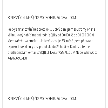
EXPRESNÍ ONLINE PŮJČKY: VOJTECHKRAL2@GMAIL.COM.
Půjčky a financování bez protokolu. Dobrý den, jsem soukromý online
věřitel, který nabízí mezinárodní půjčky od 50 000 Kč do 30 000 000 Kč
všem vážným zájemcům. Úroková sazba je 3% ročně. Jsem připraven
uspokojit své klienty bez protokolu do 24 hodiny. Kontaktujte mě
prostřednictvím e-mailu: VOJTECHKRAL2@GMAIL.COM Nebo WhatsApp:
+420737957468.
EXPRESNÍ ONLINE PŮJČKY: VOJTECHKRAL2@GMAIL.COM.