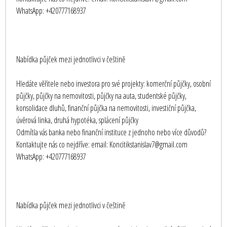
WhatsApp: +420777168937
Nabídka půjček mezi jednotlivci v češtině
Hledáte věřitele nebo investora pro své projekty: komerční půjčky, osobní
půjčky, půjčky na nemovitosti, půjčky na auta, studentské půjčky,
konsolidace dluhů, finanční půjčka na nemovitosti, investiční půjčka,
úvěrová linka, druhá hypotéka, splácení půjčky
Odmítla vás banka nebo finanční instituce z jednoho nebo více důvodů?
Kontaktujte nás co nejdříve: email: Koncitikstanislav7@gmail.com
WhatsApp: +420777168937
Nabídka půjček mezi jednotlivci v češtině