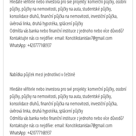
Hledáte věřitele nebo investora pro své projekty: komerční půjčky, osobní
půjčky, půjčky na nemovitosti, půjčky na auta, studentské půjčky,
konsolidace dluhů, finanční půjčka na nemovitosti, investiční půjčka,
úvěrová linka, druhá hypotéka, splácení půjčky
Odmítla vás banka nebo finanční instituce z jednoho nebo více důvodů?
Kontaktujte nás co nejdříve: email: Koncitikstanislav7@gmail.com
WhatsApp: +420777168937
Nabídka půjček mezi jednotlivci v češtině
Hledáte věřitele nebo investora pro své projekty: komerční půjčky, osobní
půjčky, půjčky na nemovitosti, půjčky na auta, studentské půjčky,
konsolidace dluhů, finanční půjčka na nemovitosti, investiční půjčka,
úvěrová linka, druhá hypotéka, splácení půjčky
Odmítla vás banka nebo finanční instituce z jednoho nebo více důvodů?
Kontaktujte nás co nejdříve: email: Koncitikstanislav7@gmail.com
WhatsApp: +420777168937