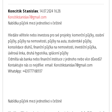
Koncitik Stanislav
, 14.07.2024 16:28
Koncitikstanislav7@gmail.com
Nabídka půjček mezi jednotlivci v češtině
Hledáte věřitele nebo investora pro své projekty: komerční půjčky, osobní
půjčky, půjčky na nemovitosti, půjčky na auta, studentské půjčky,
konsolidace dluhů, finanční půjčka na nemovitosti, investiční půjčka,
úvěrová linka, druhá hypotéka, splácení půjčky
Odmítla vás banka nebo finanční instituce z jednoho nebo více důvodů?
Kontaktujte nás co nejdříve: email: Koncitikstanislav7@gmail.com
WhatsApp: +420777168937
Nabídka půjček mezi jednotlivci v češtině