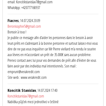
email: Koncitikstanislav7@gmail.com
WhatsApp: +420777168937
Fiacres
, 14.07.2024 20:09
Beronisophie5@gmail.com
Bonsoir à tous !
Je publie ce message afin d’aider les personnes dans le besoin à avoir
leurs prêts en s’adressant à la bonne personne et surtout laissez-moi vous
dire de ne pas vous inquiéter car Mr Pierre viellard m’a rendu le sourire
aux lèvres en m’accordant un prêt de 35.000€ sans aucun problème.
Prenez contact avec lui pour vos demandes de prêt afin d’éviter de vous
faire avoir par des individus mal intentionnés. Son mail :
emprunt@verakredit.com
Site web : www.verakredit.com
Koncitik Stanislav
, 14.07.2024 17:40
Koncitikstanislav7@gmail.com
Nabídka půjček mezi jednotlivci v češtině