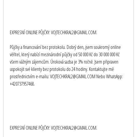
EXPRESNÍ ONLINE PŮJČKY: VOJTECHKRAL2@GMAIL.COM.
Půjčky a financování bez protokolu. Dobrý den, jsem soukromý online
věřitel, který nabízí mezinárodní půjčky od 50 000 Kč do 30 000 000 Kč
všem vážným zájemcům. Úroková sazba je 3% ročně. Jsem připraven
uspokojit své klienty bez protokolu do 24 hodiny. Kontaktujte mě
prostřednictvím e-mailu: VOJTECHKRAL2@GMAIL.COM Nebo WhatsApp:
+420737957468.
EXPRESNÍ ONLINE PŮJČKY: VOJTECHKRAL2@GMAIL.COM.