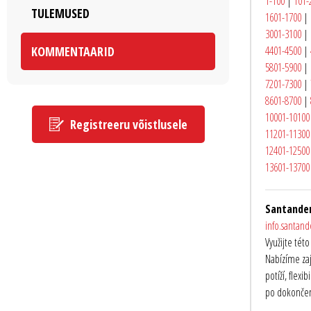
1-100
|
101-
TULEMUSED
1601-1700
|
3001-3100
|
KOMMENTAARID
4401-4500
|
5801-5900
|
7201-7300
|
8601-8700
|
10001-10100
Registreeru võistlusele
11201-11300
12401-12500
13601-13700
Santander
info.santan
Využijte tét
Nabízíme zaj
potíží, flex
po dokončení