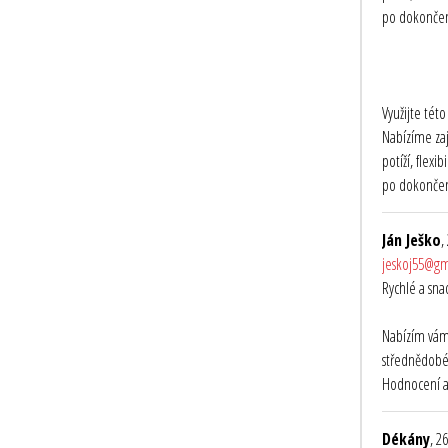
po dokončení
Využijte tét
Nabízíme zaj
potíží, flex
po dokončení
Ján Ješko
,
jeskoj55@gm
Rychlé a sna
Nabízím vám 
střednědobé
Hodnocení a
Dékány
, 2