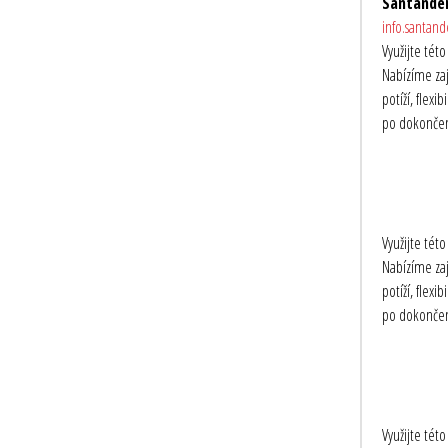
Santander
info.santan
Využijte tét
Nabízíme zaj
potíží, flex
po dokončení
Využijte tét
Nabízíme zaj
potíží, flex
po dokončení
Využijte tét