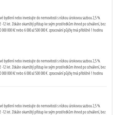
te své bydlení nebo investujte do nemovitosti s nízkou úrokovou sazbou 2,5 %.
-12 let. Získáte okamžitý přístup ke svým prostředkům ihned po schválení, bez
000 000 Kč nebo 6 000 až 500 000 €. zpracování půjčky trvá přibližně 1 hodinu
te své bydlení nebo investujte do nemovitosti s nízkou úrokovou sazbou 2,5 %.
-12 let. Získáte okamžitý přístup ke svým prostředkům ihned po schválení, bez
000 000 Kč nebo 6 000 až 500 000 €. zpracování půjčky trvá přibližně 1 hodinu
te své bydlení nebo investujte do nemovitosti s nízkou úrokovou sazbou 2,5 %.
-12 let. Získáte okamžitý přístup ke svým prostředkům ihned po schválení, bez