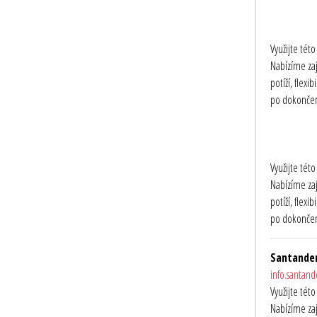
Využijte tét
Nabízíme zaj
potíží, flex
po dokončení
Využijte tét
Nabízíme zaj
potíží, flex
po dokončení
Santander
info.santan
Využijte tét
Nabízíme zaj