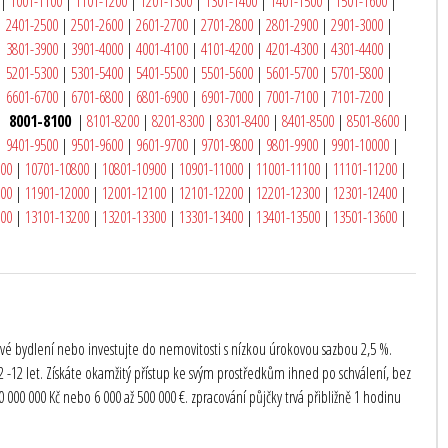
|
1001-1100
|
1101-1200
|
1201-1300
|
1301-1400
|
1401-1500
|
1501-1600
|
|
2401-2500
|
2501-2600
|
2601-2700
|
2701-2800
|
2801-2900
|
2901-3000
|
|
3801-3900
|
3901-4000
|
4001-4100
|
4101-4200
|
4201-4300
|
4301-4400
|
|
5201-5300
|
5301-5400
|
5401-5500
|
5501-5600
|
5601-5700
|
5701-5800
|
|
6601-6700
|
6701-6800
|
6801-6900
|
6901-7000
|
7001-7100
|
7101-7200
|
|
8001-8100
|
8101-8200
|
8201-8300
|
8301-8400
|
8401-8500
|
8501-8600
|
|
9401-9500
|
9501-9600
|
9601-9700
|
9701-9800
|
9801-9900
|
9901-10000
|
700
|
10701-10800
|
10801-10900
|
10901-11000
|
11001-11100
|
11101-11200
|
900
|
11901-12000
|
12001-12100
|
12101-12200
|
12201-12300
|
12301-12400
|
100
|
13101-13200
|
13201-13300
|
13301-13400
|
13401-13500
|
13501-13600
|
te své bydlení nebo investujte do nemovitosti s nízkou úrokovou sazbou 2,5 %.
-12 let. Získáte okamžitý přístup ke svým prostředkům ihned po schválení, bez
000 000 Kč nebo 6 000 až 500 000 €. zpracování půjčky trvá přibližně 1 hodinu