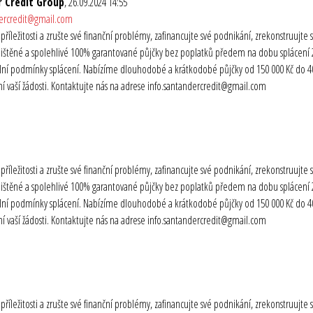
 Credit Group
, 26.09.2024 14:55
dercredit@gmail.com
o příležitosti a zrušte své finanční problémy, zafinancujte své podnikání, zrekonstruuj
ištěné a spolehlivé 100% garantované půjčky bez poplatků předem na dobu splácení 2 
ibilní podmínky splácení. Nabízíme dlouhodobé a krátkodobé půjčky od 150 000 Kč do 40 
 vaší žádosti. Kontaktujte nás na adrese info.santandercredit@gmail.com
o příležitosti a zrušte své finanční problémy, zafinancujte své podnikání, zrekonstruuj
ištěné a spolehlivé 100% garantované půjčky bez poplatků předem na dobu splácení 2 
ibilní podmínky splácení. Nabízíme dlouhodobé a krátkodobé půjčky od 150 000 Kč do 40 
 vaší žádosti. Kontaktujte nás na adrese info.santandercredit@gmail.com
o příležitosti a zrušte své finanční problémy, zafinancujte své podnikání, zrekonstruuj