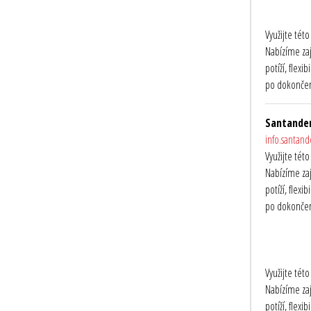
Využijte tét
Nabízíme zaj
potíží, flex
po dokončení
Santander
info.santan
Využijte tét
Nabízíme zaj
potíží, flex
po dokončení
Využijte tét
Nabízíme zaj
potíží, flex