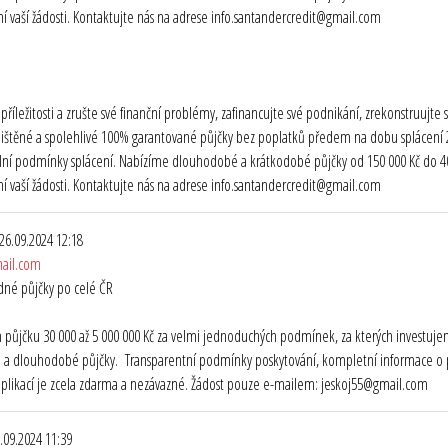
 vaší žádosti. Kontaktujte nás na adrese info.santandercredit@gmail.com
o příležitosti a zrušte své finanční problémy, zafinancujte své podnikání, zrekonstruuj
ištěné a spolehlivé 100% garantované půjčky bez poplatků předem na dobu splácení 2 
ibilní podmínky splácení. Nabízíme dlouhodobé a krátkodobé půjčky od 150 000 Kč do 40 
 vaší žádosti. Kontaktujte nás na adrese info.santandercredit@gmail.com
 26.09.2024 12:18
ail.com
dné půjčky po celé ČR
půjčku 30 000 až 5 000 000 Kč za velmi jednoduchých podmínek, za kterých investujem
 a dlouhodobé půjčky. Transparentní podmínky poskytování, kompletní informace o p
plikací je zcela zdarma a nezávazné. Žádost pouze e-mailem: jeskoj55@gmail.com
6.09.2024 11:39