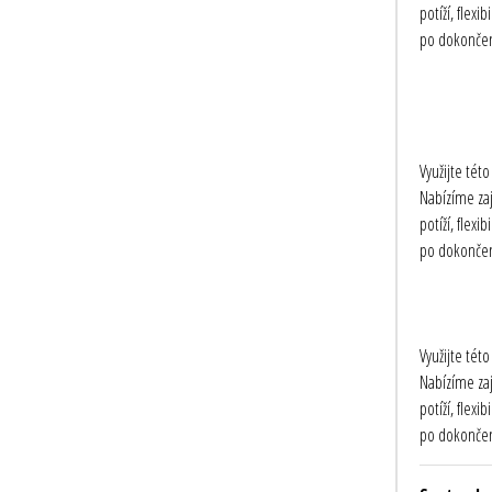
potíží, flex
po dokončení
Využijte tét
Nabízíme zaj
potíží, flex
po dokončení
Využijte tét
Nabízíme zaj
potíží, flex
po dokončení