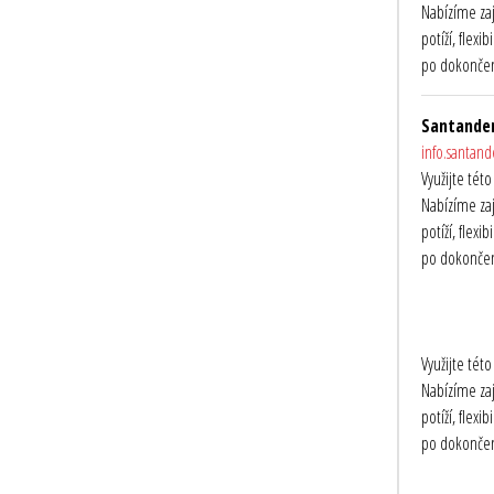
Nabízíme zaj
potíží, flex
po dokončení
Santander
info.santan
Využijte tét
Nabízíme zaj
potíží, flex
po dokončení
Využijte tét
Nabízíme zaj
potíží, flex
po dokončení