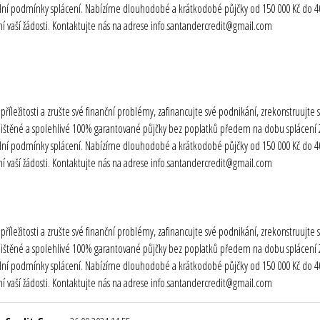
ibilní podmínky splácení. Nabízíme dlouhodobé a krátkodobé půjčky od 150 000 Kč do 40 
 vaší žádosti. Kontaktujte nás na adrese info.santandercredit@gmail.com
o příležitosti a zrušte své finanční problémy, zafinancujte své podnikání, zrekonstruuj
ištěné a spolehlivé 100% garantované půjčky bez poplatků předem na dobu splácení 2 
ibilní podmínky splácení. Nabízíme dlouhodobé a krátkodobé půjčky od 150 000 Kč do 40 
 vaší žádosti. Kontaktujte nás na adrese info.santandercredit@gmail.com
o příležitosti a zrušte své finanční problémy, zafinancujte své podnikání, zrekonstruuj
ištěné a spolehlivé 100% garantované půjčky bez poplatků předem na dobu splácení 2 
ibilní podmínky splácení. Nabízíme dlouhodobé a krátkodobé půjčky od 150 000 Kč do 40 
 vaší žádosti. Kontaktujte nás na adrese info.santandercredit@gmail.com