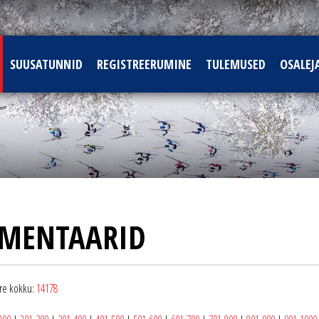
SUUSATUNNID
REGISTREERUMINE
TULEMUSED
OSALEJ
MENTAARID
e kokku:
14178