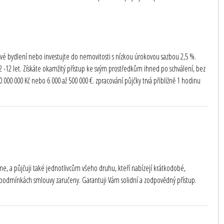
te své bydlení nebo investujte do nemovitosti s nízkou úrokovou sazbou 2,5 %.
-12 let. Získáte okamžitý přístup ke svým prostředkům ihned po schválení, bez
000 000 Kč nebo 6 000 až 500 000 €. zpracování půjčky trvá přibližně 1 hodinu
e, a půjčuji také jednotlivcům všeho druhu, kteří nabízejí krátkodobé,
odmínkách smlouvy zaručeny. Garantuji Vám solidní a zodpovědný přístup.