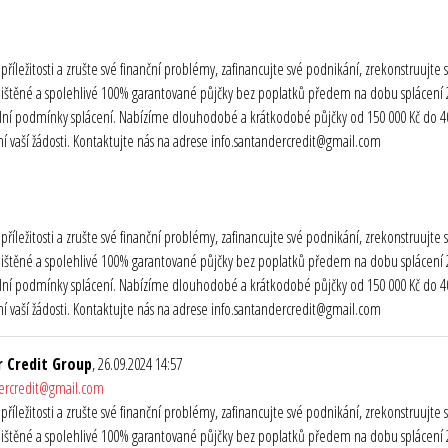
o příležitosti a zrušte své finanční problémy, zafinancujte své podnikání, zrekonstruuj
ištěné a spolehlivé 100% garantované půjčky bez poplatků předem na dobu splácení 2 
ibilní podmínky splácení. Nabízíme dlouhodobé a krátkodobé půjčky od 150 000 Kč do 40 
 vaší žádosti. Kontaktujte nás na adrese info.santandercredit@gmail.com
o příležitosti a zrušte své finanční problémy, zafinancujte své podnikání, zrekonstruuj
ištěné a spolehlivé 100% garantované půjčky bez poplatků předem na dobu splácení 2 
ibilní podmínky splácení. Nabízíme dlouhodobé a krátkodobé půjčky od 150 000 Kč do 40 
 vaší žádosti. Kontaktujte nás na adrese info.santandercredit@gmail.com
 Credit Group
, 26.09.2024 14:57
dercredit@gmail.com
o příležitosti a zrušte své finanční problémy, zafinancujte své podnikání, zrekonstruuj
ištěné a spolehlivé 100% garantované půjčky bez poplatků předem na dobu splácení 2 