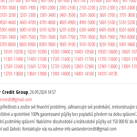
200
|
201-300
|
301-400
|
401-500
|
501-600
|
601-700
|
701-800
|
801-900
|
901-1000
1701-1800
|
1801-1900
|
1901-2000
|
2001-2100
|
2101-2200
|
2201-2300
|
2301-2400
3101-3200
|
3201-3300
|
3301-3400
|
3401-3500
|
3501-3600
|
3601-3700
|
3701-3800
4501-4600
|
4601-4700
|
4701-4800
|
4801-4900
|
4901-5000
|
5001-5100
|
5101-5200
5901-6000
|
6001-6100
|
6101-6200
|
6201-6300
|
6301-6400
|
6401-6500
|
6501-6600
7301-7400
|
7401-7500
|
7501-7600
|
7601-7700
|
7701-7800
|
7801-7900
|
7901-8000
8701-8800
|
8801-8900
|
8901-9000
|
9001-9100
|
9101-9200
|
9201-9300
|
9301-9400
|
10101-10200
|
10201-10300
|
10301-10400
|
10401-10500
|
10501-10600
|
10601-10
|
11301-11400
|
11401-11500
|
11501-11600
|
11601-11700
|
11701-11800
|
11801-11
|
12501-12600
|
12601-12700
|
12701-12800
|
12801-12900
|
12901-13000
|
13001-13
|
13701-13800
|
13801-13900
|
13901-14000
|
14001-14100
|
14101-14178
 Credit Group
, 26.09.2024 14:57
dercredit@gmail.com
o příležitosti a zrušte své finanční problémy, zafinancujte své podnikání, zrekonstruuj
ištěné a spolehlivé 100% garantované půjčky bez poplatků předem na dobu splácení 2 
ibilní podmínky splácení. Nabízíme dlouhodobé a krátkodobé půjčky od 150 000 Kč do 40 
 vaší žádosti. Kontaktujte nás na adrese info.santandercredit@gmail.com