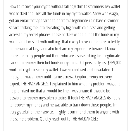
How to recover your crypto without falling victim to scammers. My wallet
was hacked and I lost all the funds in my crypto wallet. A few weeks ago, I
got an email that appeared to be from a legitimate coin base customer
service tricking me into revealing my login with coin base and getting
access to my secret phrases. These hackers wiped out all the funds in my
wallet and I was left with nothing. That is why I have come here to testify
to the world at large and also to share my experience because I know
there are many people out there who are also searching for a legitimate
hacker to recover their lost funds or crypto back. I personally lost $959,000
worth of crypto inside my wallet. I was so confused and devastated. I
thought it was all over until I came across a Cryptocurrency recovery
expert, THE HACK ANGELS. I explained to him what my problem was, and
he promised me that all would be fine, I was unsure if it would be
possible to recover my stolen bitcoins. It took THE HACK ANGELS 48 hours
to recover my money and he was able to track down these people. I’m
truly grateful for their service. I highly recommend them to anyone with
the same problem. Quickly reach out to THE HACK ANGELS.