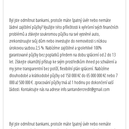
Byl jste odmítnut bankami, protože máte špatný úvěr nebo nemáte
žádné zajištění půjčky? Využijte této příležitosti k vyřešení svých finančních
problémů a získejte soukromou půjčku na své vysněné auto,
zrekonstruujte svůj dům nebo investujte do nemovitosti s nízkou
úrokovou sazbou 2,5 %. Nabízíme zajištěné a spolehlivé 100%
garantované půjčky bez poplatků předem na dobu splácení od 2 do 13
let. Získejte okamžitý přístup ke svým prostředkům ihned po schválení a
my jsme transparentní bez potíží, flexibilní plán splácení. Nabízíme
dlouhodobé a krátkodobé půjčky od 150 000 Kč do 65 000 000 Kč nebo 7
000 až 500 000 €. zpracování půjčky trvá až 1 hodinu po dokončení vaší
žádosti. Kontaktujte nás na adrese info.santandercredit@gmail.com
Byl jste odmítnut bankami, protože máte špatný úvěr nebo nemáte