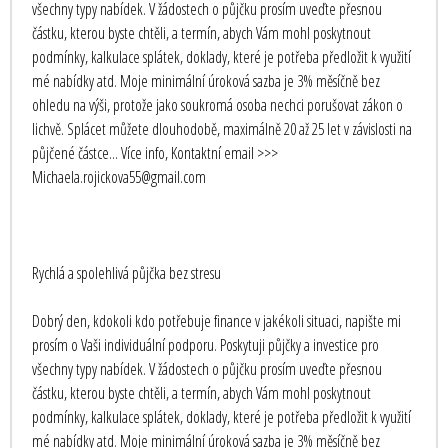
všechny typy nabídek. V žádostech o půjčku prosím uveďte přesnou
částku, kterou byste chtěli, a termín, abych Vám mohl poskytnout
podmínky, kalkulace splátek, doklady, které je potřeba předložit k využití
mé nabídky atd. Moje minimální úroková sazba je 3% měsíčně bez
ohledu na výši, protože jako soukromá osoba nechci porušovat zákon o
lichvě. Splácet můžete dlouhodobě, maximálně 20 až 25 let v závislosti na
půjčené částce... Více info, Kontaktní email >>>
Michaela.rojickova55@gmail.com
Rychlá a spolehlivá půjčka bez stresu
Dobrý den, kdokoli kdo potřebuje finance v jakékoli situaci, napište mi
prosím o Vaši individuální podporu. Poskytuji půjčky a investice pro
všechny typy nabídek. V žádostech o půjčku prosím uveďte přesnou
částku, kterou byste chtěli, a termín, abych Vám mohl poskytnout
podmínky, kalkulace splátek, doklady, které je potřeba předložit k využití
mé nabídky atd. Moje minimální úroková sazba je 3% měsíčně bez