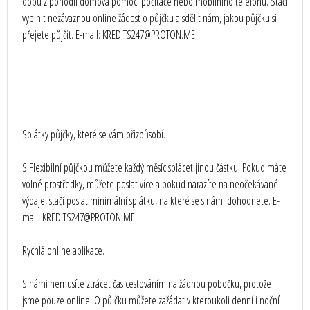
dobu z pohodlí domova pomocí počítače nebo mobilního telefonu. Stačí
vyplnit nezávaznou online žádost o půjčku a sdělit nám, jakou půjčku si
přejete půjčit. E-mail: KREDITS247@PROTON.ME
Splátky půjčky, které se vám přizpůsobí.
S Flexibilní půjčkou můžete každý měsíc splácet jinou částku. Pokud máte
volné prostředky, můžete poslat více a pokud narazíte na neočekávané
výdaje, stačí poslat minimální splátku, na které se s námi dohodnete. E-
mail: KREDITS247@PROTON.ME
Rychlá online aplikace.
S námi nemusíte ztrácet čas cestováním na žádnou pobočku, protože
jsme pouze online. O půjčku můžete zažádat v kteroukoli denní i noční