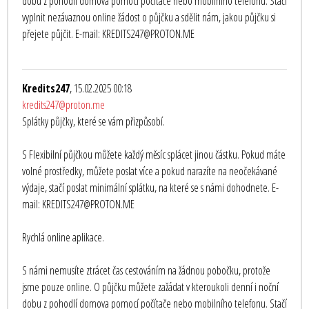
dobu z pohodlí domova pomocí počítače nebo mobilního telefonu. Stačí
vyplnit nezávaznou online žádost o půjčku a sdělit nám, jakou půjčku si
přejete půjčit. E-mail: KREDITS247@PROTON.ME
Kredits247
, 15.02.2025 00:18
kredits247@proton.me
Splátky půjčky, které se vám přizpůsobí.
S Flexibilní půjčkou můžete každý měsíc splácet jinou částku. Pokud máte
volné prostředky, můžete poslat více a pokud narazíte na neočekávané
výdaje, stačí poslat minimální splátku, na které se s námi dohodnete. E-
mail: KREDITS247@PROTON.ME
Rychlá online aplikace.
S námi nemusíte ztrácet čas cestováním na žádnou pobočku, protože
jsme pouze online. O půjčku můžete zažádat v kteroukoli denní i noční
dobu z pohodlí domova pomocí počítače nebo mobilního telefonu. Stačí