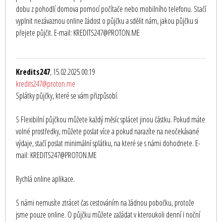
dobu z pohodlí domova pomocí počítače nebo mobilního telefonu. Stačí
vyplnit nezávaznou online žádost o půjčku a sdělit nám, jakou půjčku si
přejete půjčit. E-mail: KREDITS247@PROTON.ME
Kredits247
, 15.02.2025 00:19
kredits247@proton.me
Splátky půjčky, které se vám přizpůsobí.
S Flexibilní půjčkou můžete každý měsíc splácet jinou částku. Pokud máte
volné prostředky, můžete poslat více a pokud narazíte na neočekávané
výdaje, stačí poslat minimální splátku, na které se s námi dohodnete. E-
mail: KREDITS247@PROTON.ME
Rychlá online aplikace.
S námi nemusíte ztrácet čas cestováním na žádnou pobočku, protože
jsme pouze online. O půjčku můžete zažádat v kteroukoli denní i noční