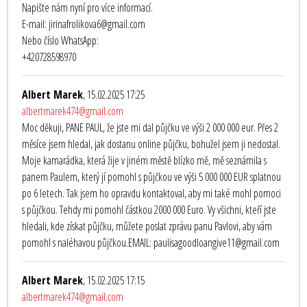
Napište nám nyní pro více informací.
E-mail: jirinafrolikova6@gmail.com
Nebo číslo WhatsApp:
+420728598970
Albert Marek
, 15.02.2025 17:25
albertmarek474@gmail.com
Moc děkuji, PANE PAUL, že jste mi dal půjčku ve výši 2 000 000 eur. Přes 2
měsíce jsem hledal, jak dostanu online půjčku, bohužel jsem ji nedostal.
Moje kamarádka, která žije v jiném městě blízko mě, mě seznámila s
panem Paulem, který jí pomohl s půjčkou ve výši 5 000 000 EUR splatnou
po 6 letech. Tak jsem ho opravdu kontaktoval, aby mi také mohl pomoci
s půjčkou. Tehdy mi pomohl částkou 2000 000 Euro. Vy všichni, kteří jste
hledali, kde získat půjčku, můžete poslat zprávu panu Pavlovi, aby vám
pomohl s naléhavou půjčkou.EMAIL: paulisagoodloangive11@gmail.com
Albert Marek
, 15.02.2025 17:15
albertmarek474@gmail.com