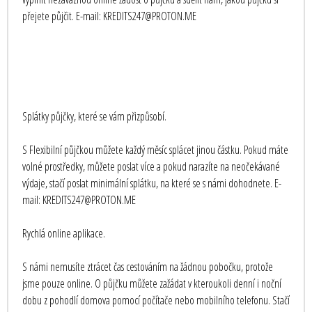
přejete půjčit. E-mail: KREDITS247@PROTON.ME
Splátky půjčky, které se vám přizpůsobí.
S Flexibilní půjčkou můžete každý měsíc splácet jinou částku. Pokud máte
volné prostředky, můžete poslat více a pokud narazíte na neočekávané
výdaje, stačí poslat minimální splátku, na které se s námi dohodnete. E-
mail: KREDITS247@PROTON.ME
Rychlá online aplikace.
S námi nemusíte ztrácet čas cestováním na žádnou pobočku, protože
jsme pouze online. O půjčku můžete zažádat v kteroukoli denní i noční
dobu z pohodlí domova pomocí počítače nebo mobilního telefonu. Stačí