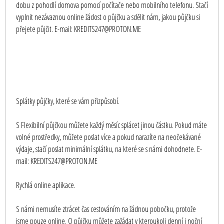
dobu z pohodlí domova pomocí počítače nebo mobilního telefonu. Stačí
vyplnit nezávaznou online žádost o půjčku a sdělit nám, jakou půjčku si
přejete půjčit. E-mail: KREDITS247@PROTON.ME
Splátky půjčky, které se vám přizpůsobí.
S Flexibilní půjčkou můžete každý měsíc splácet jinou částku. Pokud máte
volné prostředky, můžete poslat více a pokud narazíte na neočekávané
výdaje, stačí poslat minimální splátku, na které se s námi dohodnete. E-
mail: KREDITS247@PROTON.ME
Rychlá online aplikace.
S námi nemusíte ztrácet čas cestováním na žádnou pobočku, protože
jsme pouze online. O půjčku můžete zažádat v kteroukoli denní i noční