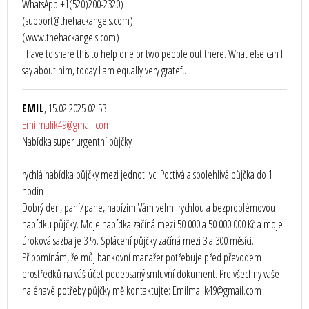
WhatsApp +1(520)200-2320)
(support@thehackangels.com)
(www.thehackangels.com)
I have to share this to help one or two people out there. What else can I
say about him, today I am equally very grateful.
EMIL
, 15.02.2025 02:53
Emilmalik49@gmail.com
Nabídka super urgentní půjčky
rychlá nabídka půjčky mezi jednotlivci Poctivá a spolehlivá půjčka do 1
hodin
Dobrý den, paní/pane, nabízím Vám velmi rychlou a bezproblémovou
nabídku půjčky. Moje nabídka začíná mezi 50 000 a 50 000 000 Kč a moje
úroková sazba je 3 %. Splácení půjčky začíná mezi 3 a 300 měsíci.
Připomínám, že můj bankovní manažer potřebuje před převodem
prostředků na váš účet podepsaný smluvní dokument. Pro všechny vaše
naléhavé potřeby půjčky mě kontaktujte: Emilmalik49@gmail.com