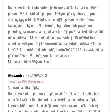
Dobrý den, kdokoli kdo potřebuje finance v jakékoli situaci, napište mi
prosím o Vaši individuální podporu. Poskytuji půjčky a investice pro
všechny typy nabídek. V žádostech o půjčku prosím uveďte přesnou
částku, kterou byste chtěli, a termín, abych Vám mohl poskytnout
podmínky, kalkulace splátek, doklady, které je potřeba předložit k využití
mé nabídky atd. Moje minimální úroková sazba je 3% měsíčně bez
ohledu na výši, protože jako soukromá osoba nechci porušovat zákon o
lichvě. Splácet můžete dlouhodobě, maximálně 20 až 25 let v závislosti na
půjčené částce... Více info, Kontaktní email >>>
Michaela.rojickova55@gmail.com
Alexandra
, 15.02.2025 22:31
alexandra.1974@seznam.cz
Seriózní nabídka půjčky
Dobrý den, s cílem pomoci vám překonat různé finanční starosti a bez
obtíží čelit vašim cílům do budoucna předkládám nabídku na půjčku
lidem v obtížích nebo kteří chtějí pomoc s vypořádáním některých jejich
finanční problémy nebo zahájit podnikání. Nabízím půjčky od 50 000 do