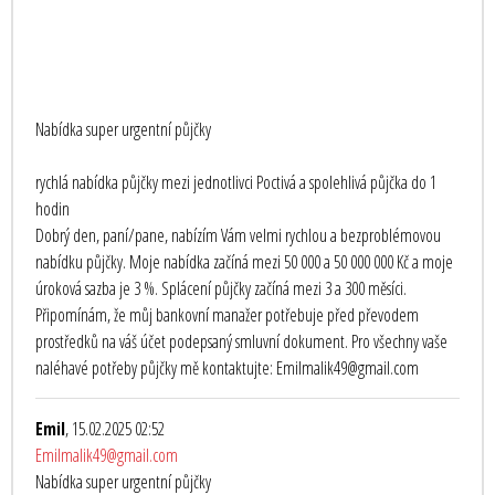
Nabídka super urgentní půjčky
rychlá nabídka půjčky mezi jednotlivci Poctivá a spolehlivá půjčka do 1
hodin
Dobrý den, paní/pane, nabízím Vám velmi rychlou a bezproblémovou
nabídku půjčky. Moje nabídka začíná mezi 50 000 a 50 000 000 Kč a moje
úroková sazba je 3 %. Splácení půjčky začíná mezi 3 a 300 měsíci.
Připomínám, že můj bankovní manažer potřebuje před převodem
prostředků na váš účet podepsaný smluvní dokument. Pro všechny vaše
naléhavé potřeby půjčky mě kontaktujte: Emilmalik49@gmail.com
Emil
, 15.02.2025 02:52
Emilmalik49@gmail.com
Nabídka super urgentní půjčky