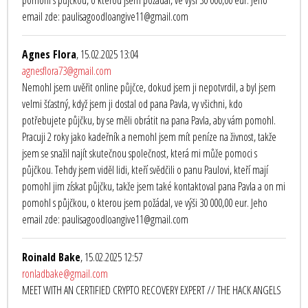
pomohl s půjčkou, o kterou jsem požádal, ve výši 30 000,00 eur. Jeho
email zde: paulisagoodloangive11@gmail.com
Agnes Flora
, 15.02.2025 13:04
agnesflora73@gmail.com
Nemohl jsem uvěřit online půjčce, dokud jsem ji nepotvrdil, a byl jsem
velmi šťastný, když jsem ji dostal od pana Pavla, vy všichni, kdo
potřebujete půjčku, by se měli obrátit na pana Pavla, aby vám pomohl.
Pracuji 2 roky jako kadeřník a nemohl jsem mít peníze na živnost, takže
jsem se snažil najít skutečnou společnost, která mi může pomoci s
půjčkou. Tehdy jsem viděl lidi, kteří svědčili o panu Paulovi, kteří mají
pomohl jim získat půjčku, takže jsem také kontaktoval pana Pavla a on mi
pomohl s půjčkou, o kterou jsem požádal, ve výši 30 000,00 eur. Jeho
email zde: paulisagoodloangive11@gmail.com
Roinald Bake
, 15.02.2025 12:57
ronladbake@gmail.com
MEET WITH AN CERTIFIED CRYPTO RECOVERY EXPERT // THE HACK ANGELS