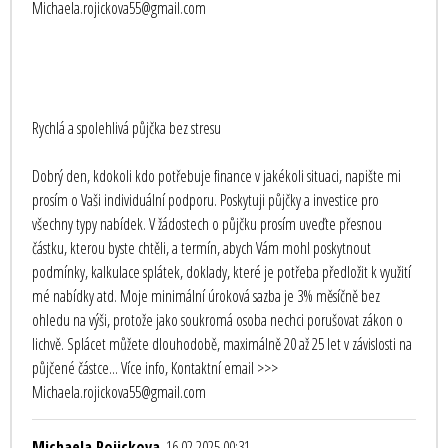
Michaela.rojickova55@gmail.com
Rychlá a spolehlivá půjčka bez stresu
Dobrý den, kdokoli kdo potřebuje finance v jakékoli situaci, napište mi
prosím o Vaši individuální podporu. Poskytuji půjčky a investice pro
všechny typy nabídek. V žádostech o půjčku prosím uveďte přesnou
částku, kterou byste chtěli, a termín, abych Vám mohl poskytnout
podmínky, kalkulace splátek, doklady, které je potřeba předložit k využití
mé nabídky atd. Moje minimální úroková sazba je 3% měsíčně bez
ohledu na výši, protože jako soukromá osoba nechci porušovat zákon o
lichvě. Splácet můžete dlouhodobě, maximálně 20 až 25 let v závislosti na
půjčené částce... Více info, Kontaktní email >>>
Michaela.rojickova55@gmail.com
Michaela Rojickova
, 16.02.2025 00:31