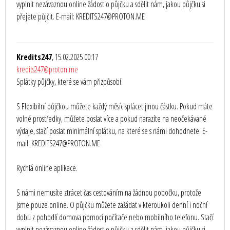
vyplnit nezávaznou online žádost o půjčku a sdělit nám, jakou půjčku si
přejete půjčit. E-mail: KREDITS247@PROTON.ME
Kredits247
, 15.02.2025 00:17
kredits247@proton.me
Splátky půjčky, které se vám přizpůsobí.
S Flexibilní půjčkou můžete každý měsíc splácet jinou částku. Pokud máte
volné prostředky, můžete poslat více a pokud narazíte na neočekávané
výdaje, stačí poslat minimální splátku, na které se s námi dohodnete. E-
mail: KREDITS247@PROTON.ME
Rychlá online aplikace.
S námi nemusíte ztrácet čas cestováním na žádnou pobočku, protože
jsme pouze online. O půjčku můžete zažádat v kteroukoli denní i noční
dobu z pohodlí domova pomocí počítače nebo mobilního telefonu. Stačí
vyplnit nezávaznou online žádost o půjčku a sdělit nám, jakou půjčku si