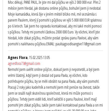
Moc děkuji, PANE PAUL, že jste mi dal půjčku ve výši 2 000 000 eur. Přes 2
měsíce jsem hledal, jak dostanu online půjčku, bohužel jsem ji nedostal.
Moje kamarádka, která žije v jiném městě blízko mě, mě seznámila s
panem Paulem, který jí pomohl s půjčkou ve výši 5 000 000 EUR splatnou
po 6 letech. Tak jsem ho opravdu kontaktoval, aby mi také mohl pomoci
s půjčkou. Tehdy mi pomohl částkou 2000 000 Euro. Vy všichni, kteří jste
hledali, kde získat půjčku, můžete poslat zprávu panu Pavlovi, aby vám
pomohl s naléhavou půjčkou.EMAIL: paulisagoodloangive11@gmail.com
Agnes Flora
, 15.02.2025 13:05
agnesflora73@gmail.com
Nemohl jsem uvěřit online půjčce, dokud jsem ji nepotvrdil, a byl jsem
velmi šťastný, když jsem ji dostal od pana Pavla, vy všichni, kdo
potřebujete půjčku, by se měli obrátit na pana Pavla, aby vám pomohl.
Pracuji 2 roky jako kadeřník a nemohl jsem mít peníze na živnost, takže
jsem se snažil najít skutečnou společnost, která mi může pomoci s
půjčkou. Tehdy jsem viděl lidi, kteří svědčili o panu Paulovi, kteří mají
pomohl jim získat půjčku, takže jsem také kontaktoval pana Pavla a on mi