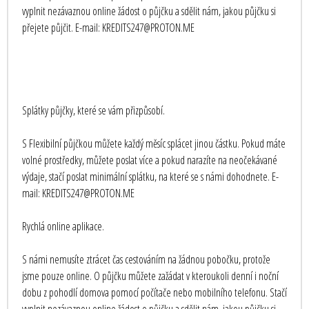
vyplnit nezávaznou online žádost o půjčku a sdělit nám, jakou půjčku si
přejete půjčit. E-mail: KREDITS247@PROTON.ME
Splátky půjčky, které se vám přizpůsobí.
S Flexibilní půjčkou můžete každý měsíc splácet jinou částku. Pokud máte
volné prostředky, můžete poslat více a pokud narazíte na neočekávané
výdaje, stačí poslat minimální splátku, na které se s námi dohodnete. E-
mail: KREDITS247@PROTON.ME
Rychlá online aplikace.
S námi nemusíte ztrácet čas cestováním na žádnou pobočku, protože
jsme pouze online. O půjčku můžete zažádat v kteroukoli denní i noční
dobu z pohodlí domova pomocí počítače nebo mobilního telefonu. Stačí