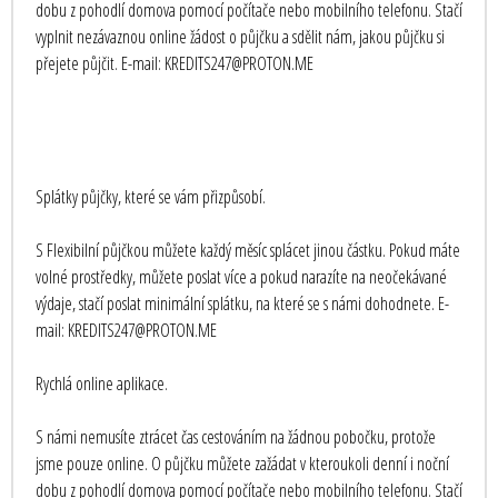
dobu z pohodlí domova pomocí počítače nebo mobilního telefonu. Stačí
vyplnit nezávaznou online žádost o půjčku a sdělit nám, jakou půjčku si
přejete půjčit. E-mail: KREDITS247@PROTON.ME
Splátky půjčky, které se vám přizpůsobí.
S Flexibilní půjčkou můžete každý měsíc splácet jinou částku. Pokud máte
volné prostředky, můžete poslat více a pokud narazíte na neočekávané
výdaje, stačí poslat minimální splátku, na které se s námi dohodnete. E-
mail: KREDITS247@PROTON.ME
Rychlá online aplikace.
S námi nemusíte ztrácet čas cestováním na žádnou pobočku, protože
jsme pouze online. O půjčku můžete zažádat v kteroukoli denní i noční
dobu z pohodlí domova pomocí počítače nebo mobilního telefonu. Stačí