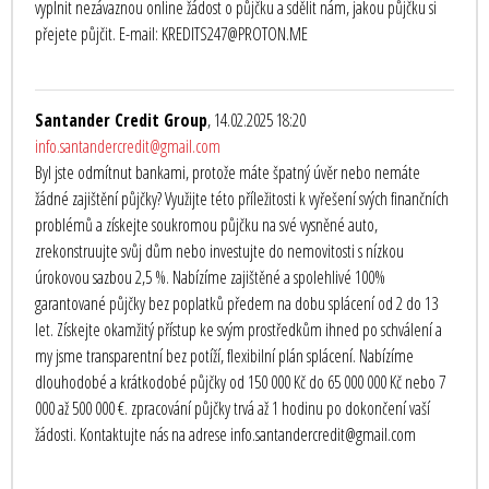
vyplnit nezávaznou online žádost o půjčku a sdělit nám, jakou půjčku si
přejete půjčit. E-mail: KREDITS247@PROTON.ME
Santander Credit Group
, 14.02.2025 18:20
info.santandercredit@gmail.com
Byl jste odmítnut bankami, protože máte špatný úvěr nebo nemáte
žádné zajištění půjčky? Využijte této příležitosti k vyřešení svých finančních
problémů a získejte soukromou půjčku na své vysněné auto,
zrekonstruujte svůj dům nebo investujte do nemovitosti s nízkou
úrokovou sazbou 2,5 %. Nabízíme zajištěné a spolehlivé 100%
garantované půjčky bez poplatků předem na dobu splácení od 2 do 13
let. Získejte okamžitý přístup ke svým prostředkům ihned po schválení a
my jsme transparentní bez potíží, flexibilní plán splácení. Nabízíme
dlouhodobé a krátkodobé půjčky od 150 000 Kč do 65 000 000 Kč nebo 7
000 až 500 000 €. zpracování půjčky trvá až 1 hodinu po dokončení vaší
žádosti. Kontaktujte nás na adrese info.santandercredit@gmail.com