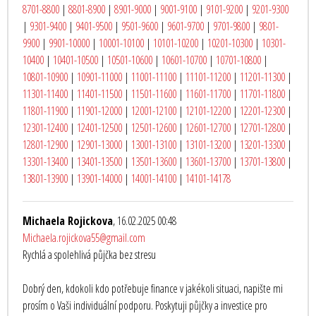
8701-8800
|
8801-8900
|
8901-9000
|
9001-9100
|
9101-9200
|
9201-9300
|
9301-9400
|
9401-9500
|
9501-9600
|
9601-9700
|
9701-9800
|
9801-
9900
|
9901-10000
|
10001-10100
|
10101-10200
|
10201-10300
|
10301-
10400
|
10401-10500
|
10501-10600
|
10601-10700
|
10701-10800
|
10801-10900
|
10901-11000
|
11001-11100
|
11101-11200
|
11201-11300
|
11301-11400
|
11401-11500
|
11501-11600
|
11601-11700
|
11701-11800
|
11801-11900
|
11901-12000
|
12001-12100
|
12101-12200
|
12201-12300
|
12301-12400
|
12401-12500
|
12501-12600
|
12601-12700
|
12701-12800
|
12801-12900
|
12901-13000
|
13001-13100
|
13101-13200
|
13201-13300
|
13301-13400
|
13401-13500
|
13501-13600
|
13601-13700
|
13701-13800
|
13801-13900
|
13901-14000
|
14001-14100
|
14101-14178
Michaela Rojickova
, 16.02.2025 00:48
Michaela.rojickova55@gmail.com
Rychlá a spolehlivá půjčka bez stresu
Dobrý den, kdokoli kdo potřebuje finance v jakékoli situaci, napište mi
prosím o Vaši individuální podporu. Poskytuji půjčky a investice pro