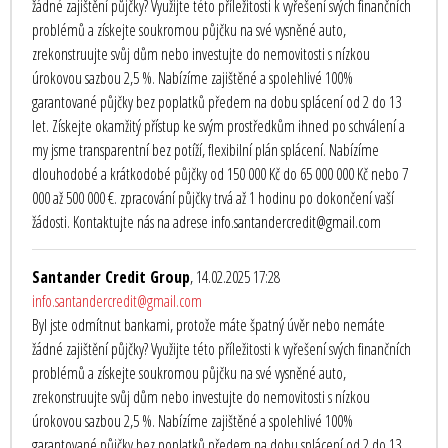
žádné zajištění půjčky? Využijte této příležitosti k vyřešení svých finančních
problémů a získejte soukromou půjčku na své vysněné auto,
zrekonstruujte svůj dům nebo investujte do nemovitosti s nízkou
úrokovou sazbou 2,5 %. Nabízíme zajištěné a spolehlivé 100%
garantované půjčky bez poplatků předem na dobu splácení od 2 do 13
let. Získejte okamžitý přístup ke svým prostředkům ihned po schválení a
my jsme transparentní bez potíží, flexibilní plán splácení. Nabízíme
dlouhodobé a krátkodobé půjčky od 150 000 Kč do 65 000 000 Kč nebo 7
000 až 500 000 €. zpracování půjčky trvá až 1 hodinu po dokončení vaší
žádosti. Kontaktujte nás na adrese info.santandercredit@gmail.com
Santander Credit Group
, 14.02.2025 17:28
info.santandercredit@gmail.com
Byl jste odmítnut bankami, protože máte špatný úvěr nebo nemáte
žádné zajištění půjčky? Využijte této příležitosti k vyřešení svých finančních
problémů a získejte soukromou půjčku na své vysněné auto,
zrekonstruujte svůj dům nebo investujte do nemovitosti s nízkou
úrokovou sazbou 2,5 %. Nabízíme zajištěné a spolehlivé 100%
garantované půjčky bez poplatků předem na dobu splácení od 2 do 13