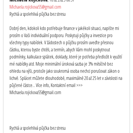
Michaela.rojickova55@gmail.com
Rychlá a spolehlivá půjčka bez stresu
Dobrý den, kdokoli kdo potřebuje finance v jakékoli situaci, napište mi
prosím o Vaši individuální podporu. Poskytuji půjčky a investice pro
všechny typy nabídek. V žádostech o půjčku prosím uveďte přesnou
částku, kterou byste chtěli, a termín, abych Vám mohl poskytnout
podmínky, kalkulace splátek, doklady, které je potřeba předložit k využití
mé nabídky atd. Moje minimální úroková sazba je 3% měsíčně bez
ohledu na výši, protože jako soukromá osoba nechci porušovat zákon o
lichvě. Splácet můžete dlouhodobě, maximálně 20 až 25 let v závislosti na
půjčené částce... Více info, Kontaktní email >>>
Michaela.rojickova55@gmail.com
Rychlá a spolehlivá půjčka bez stresu