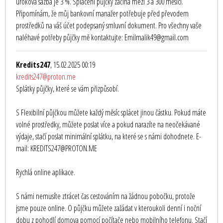
úroková sazba je 3 %. Splácení půjčky začíná mezi 3 a 300 měsíci.
Připomínám, že můj bankovní manažer potřebuje před převodem
prostředků na váš účet podepsaný smluvní dokument. Pro všechny vaše
naléhavé potřeby půjčky mě kontaktujte: Emilmalik49@gmail.com
Kredits247
, 15.02.2025 00:19
kredits247@proton.me
Splátky půjčky, které se vám přizpůsobí.
S Flexibilní půjčkou můžete každý měsíc splácet jinou částku. Pokud máte
volné prostředky, můžete poslat více a pokud narazíte na neočekávané
výdaje, stačí poslat minimální splátku, na které se s námi dohodnete. E-
mail: KREDITS247@PROTON.ME
Rychlá online aplikace.
S námi nemusíte ztrácet čas cestováním na žádnou pobočku, protože
jsme pouze online. O půjčku můžete zažádat v kteroukoli denní i noční
dobu z pohodlí domova pomocí počítače nebo mobilního telefonu. Stačí