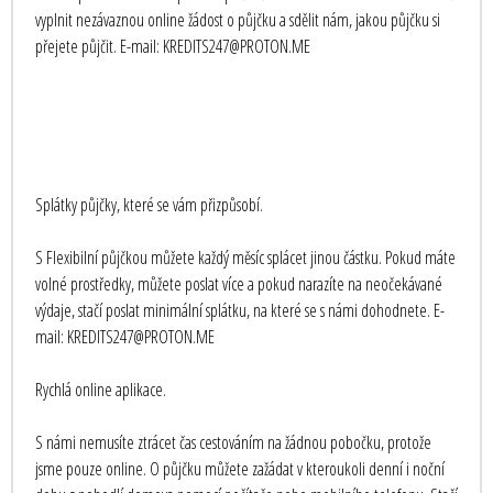
vyplnit nezávaznou online žádost o půjčku a sdělit nám, jakou půjčku si
přejete půjčit. E-mail: KREDITS247@PROTON.ME
Splátky půjčky, které se vám přizpůsobí.
S Flexibilní půjčkou můžete každý měsíc splácet jinou částku. Pokud máte
volné prostředky, můžete poslat více a pokud narazíte na neočekávané
výdaje, stačí poslat minimální splátku, na které se s námi dohodnete. E-
mail: KREDITS247@PROTON.ME
Rychlá online aplikace.
S námi nemusíte ztrácet čas cestováním na žádnou pobočku, protože
jsme pouze online. O půjčku můžete zažádat v kteroukoli denní i noční