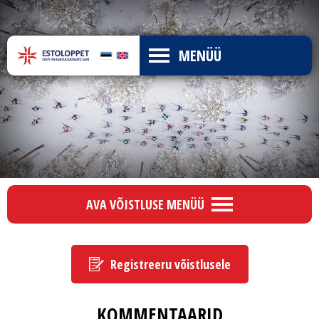
MENÜÜ
AVA VÕISTLUSE MENÜÜ
Registreeru võistlusele
KOMMENTAARID