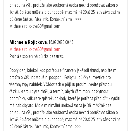
ohledu na výši, protože jako soukromá osoba nechci porušovat zákon o
lichvě. Splácet můžete dlouhodobě, maximálně 20 až 25 let v závislosti na
půjčené částce... Více info, Kontaktní email >>>
Michaela.rojickova55@gmail.com
Michaela Rojickova
, 16.02.2025 00:43
Michaela.rojickova55@gmail.com
Rychlá a spolehlivá půjčka bez stresu
Dobrý den, kdokoli kdo potřebuje finance v jakékoli situaci, napište mi
prosím o Vaši individuální podporu. Poskytuji půjčky a investice pro
všechny typy nabídek. V žádostech o půjčku prosím uveďte přesnou
částku, kterou byste chtěli, a termín, abych Vám mohl poskytnout
podmínky, kalkulace splátek, doklady, které je potřeba předložit k využití
mé nabídky atd. Moje minimální úroková sazba je 3% měsíčně bez
ohledu na výši, protože jako soukromá osoba nechci porušovat zákon o
lichvě. Splácet můžete dlouhodobě, maximálně 20 až 25 let v závislosti na
půjčené částce... Více info, Kontaktní email >>>