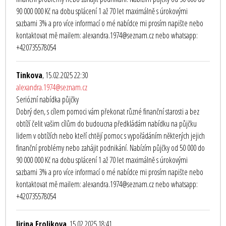
90 000 000 Kč na dobu splácení 1 až 70 let maximálně s úrokovými
sazbami 3% a pro více informací o mé nabídce mi prosím napište nebo
kontaktovat mě mailem: alexandra.1974@seznam.cz nebo whatsapp:
+420735578054
Tinkova
, 15.02.2025 22:30
alexandra.1974@seznam.cz
Seriózní nabídka půjčky
Dobrý den, s cílem pomoci vám překonat různé finanční starosti a bez
obtíží čelit vašim cílům do budoucna předkládám nabídku na půjčku
lidem v obtížích nebo kteří chtějí pomoc s vypořádáním některých jejich
finanční problémy nebo zahájit podnikání. Nabízím půjčky od 50 000 do
90 000 000 Kč na dobu splácení 1 až 70 let maximálně s úrokovými
sazbami 3% a pro více informací o mé nabídce mi prosím napište nebo
kontaktovat mě mailem: alexandra.1974@seznam.cz nebo whatsapp:
+420735578054
Jirina Frolikova
, 15.02.2025 18:41