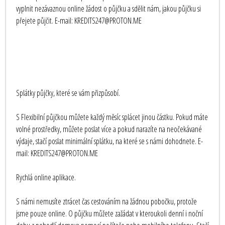
vyplnit nezávaznou online žádost o půjčku a sdělit nám, jakou půjčku si
přejete půjčit. E-mail: KREDITS247@PROTON.ME
Splátky půjčky, které se vám přizpůsobí.
S Flexibilní půjčkou můžete každý měsíc splácet jinou částku. Pokud máte
volné prostředky, můžete poslat více a pokud narazíte na neočekávané
výdaje, stačí poslat minimální splátku, na které se s námi dohodnete. E-
mail: KREDITS247@PROTON.ME
Rychlá online aplikace.
S námi nemusíte ztrácet čas cestováním na žádnou pobočku, protože
jsme pouze online. O půjčku můžete zažádat v kteroukoli denní i noční