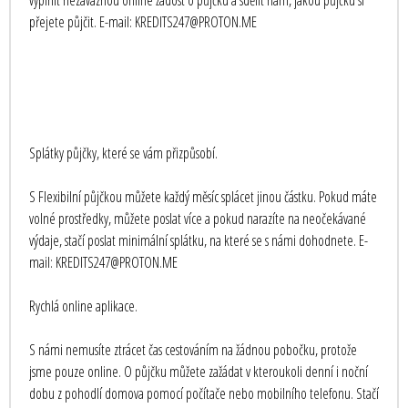
vyplnit nezávaznou online žádost o půjčku a sdělit nám, jakou půjčku si
přejete půjčit. E-mail: KREDITS247@PROTON.ME
Splátky půjčky, které se vám přizpůsobí.
S Flexibilní půjčkou můžete každý měsíc splácet jinou částku. Pokud máte
volné prostředky, můžete poslat více a pokud narazíte na neočekávané
výdaje, stačí poslat minimální splátku, na které se s námi dohodnete. E-
mail: KREDITS247@PROTON.ME
Rychlá online aplikace.
S námi nemusíte ztrácet čas cestováním na žádnou pobočku, protože
jsme pouze online. O půjčku můžete zažádat v kteroukoli denní i noční
dobu z pohodlí domova pomocí počítače nebo mobilního telefonu. Stačí