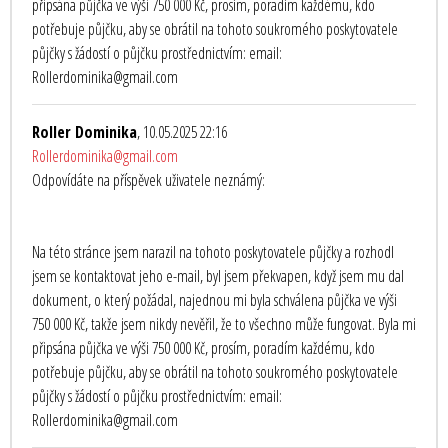
připsána půjčka ve výši 750 000 Kč, prosím, poradím každému, kdo
potřebuje půjčku, aby se obrátil na tohoto soukromého poskytovatele
půjčky s žádostí o půjčku prostřednictvím: email:
Rollerdominika@gmail.com
Roller Dominika
, 10.05.2025 22:16
Rollerdominika@gmail.com
Odpovídáte na příspěvek uživatele neznámý:
Na této stránce jsem narazil na tohoto poskytovatele půjčky a rozhodl
jsem se kontaktovat jeho e-mail, byl jsem překvapen, když jsem mu dal
dokument, o který požádal, najednou mi byla schválena půjčka ve výši
750 000 Kč, takže jsem nikdy nevěřil, že to všechno může fungovat. Byla mi
připsána půjčka ve výši 750 000 Kč, prosím, poradím každému, kdo
potřebuje půjčku, aby se obrátil na tohoto soukromého poskytovatele
půjčky s žádostí o půjčku prostřednictvím: email:
Rollerdominika@gmail.com