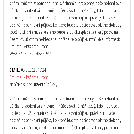
s námi můžete zapomenout na své finanční problémy. naše nebankovní
půjčka je spolehlivá a hlavně ji může získat téměř každý, kdo ji opravdu
potřebuje. už nemusíte shánět nebankovní půjčku. právě jsi to našel.
poctivá nebankovní půjčka, ke které budete potřebovat platné doklady
totožnosti, příjem, ze kterého budete půjčku splácet a trvalý pobyt na
území čr. už v tom nehledejte. požádejte o půjčku nyní. více informací:
Emilmalik49@gmail.com
WHATSAPP: +420608321544
EMIL
, 08.05.2025 17:24
Emilmalik49@gmail.com
Nabídka super urgentní půjčky
s námi můžete zapomenout na své finanční problémy. naše nebankovní
půjčka je spolehlivá a hlavně ji může získat téměř každý, kdo ji opravdu
potřebuje. už nemusíte shánět nebankovní půjčku. právě jsi to našel.
poctivá nebankovní půjčka, ke které budete potřebovat platné doklady
totožnosti, příjem, ze kterého budete půjčku splácet a trvalý pobyt na