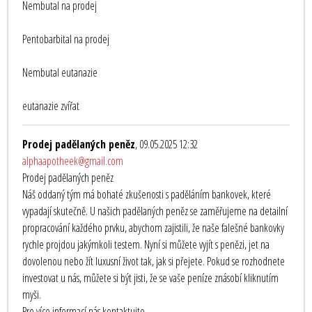
Nembutal na prodej
Pentobarbital na prodej
Nembutal eutanazie
eutanazie zvířat
Prodej padělaných peněz
, 09.05.2025 12:32
alphaapotheek@gmail.com
Prodej padělaných peněz
Náš oddaný tým má bohaté zkušenosti s paděláním bankovek, které
vypadají skutečně. U našich padělaných peněz se zaměřujeme na detailní
propracování každého prvku, abychom zajistili, že naše falešné bankovky
rychle projdou jakýmkoli testem. Nyní si můžete vyjít s penězi, jet na
dovolenou nebo žít luxusní život tak, jak si přejete. Pokud se rozhodnete
investovat u nás, můžete si být jisti, že se vaše peníze znásobí kliknutím
myši.
Pro více informací nás kontaktujte