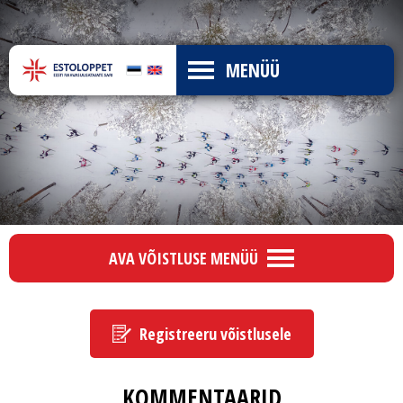
MENÜÜ
AVA VÕISTLUSE MENÜÜ
Registreeru võistlusele
KOMMENTAARID