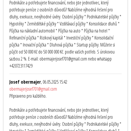
Podnikáte a potřebujete financování, nebo jste jednotlivec, který
potřebuje peníze z osobních důvodů? Nabízíme výhodná řešení pro
dluhy, exekuce, nevýhodné úvěry. Osobní půjčky * Podnikatelské půjčky *
Hypotéky * Zemědělské půjčky * Vzdělávací půjčky * Konsolidace dluhů *
Půjčka na nákladní automobil * Půjčka na auto * Půjčka na hotel *
Refinanční půjčka * Rizikový kapitál * Investiční půjčky * Konsolidační
půjčka * Inovační půjčka * Dluhová půjčka * Startup půjčky. Můžete si
půjčit od 50 000 Kč do 50 000 000 Kč. podle vašich potřeb. S úrokovou
sazbou 2 %. E-mail: obermajerjosef701@gmail.com nebo whatsapp
+420723117429
Josef obermajer
, 06.05.2025 15:42
obermajerjosef701@gmail.com
Připraveno pro každého.
Podnikáte a potřebujete financování, nebo jste jednotlivec, který
potřebuje peníze z osobních důvodů? Nabízíme výhodná řešení pro
dluhy, exekuce, nevýhodné úvěry. Osobní půjčky * Podnikatelské půjčky *