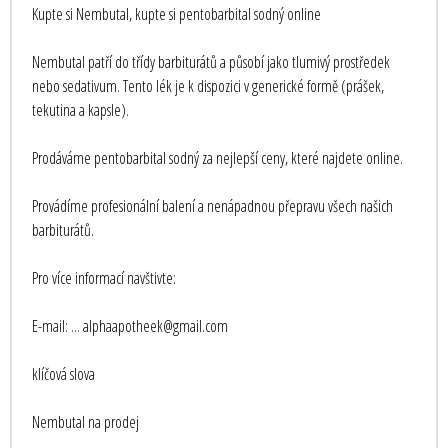
Kupte si Nembutal, kupte si pentobarbital sodný online
Nembutal patří do třídy barbiturátů a působí jako tlumivý prostředek
nebo sedativum. Tento lék je k dispozici v generické formě (prášek,
tekutina a kapsle).
Prodáváme pentobarbital sodný za nejlepší ceny, které najdete online.
Provádíme profesionální balení a nenápadnou přepravu všech našich
barbiturátů.
Pro více informací navštivte:
E-mail: ... alphaapotheek@gmail.com
klíčová slova
Nembutal na prodej