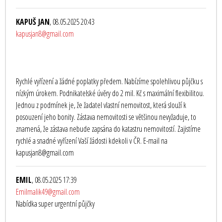
KAPUŠ JAN
, 08.05.2025 20:43
kapusjan8@gmail.com
Rychlé vyřízení a žádné poplatky předem. Nabízíme spolehlivou půjčku s
nízkým úrokem. Podnikatelské úvěry do 2 mil. Kč s maximální flexibilitou.
Jednou z podmínek je, že žadatel vlastní nemovitost, která slouží k
posouzení jeho bonity. Zástava nemovitosti se většinou nevyžaduje, to
znamená, že zástava nebude zapsána do katastru nemovitostí. Zajistíme
rychlé a snadné vyřízení Vaší žádosti kdekoli v ČR. E-mail na
kapusjan8@gmail.com
EMIL
, 08.05.2025 17:39
Emilmalik49@gmail.com
Nabídka super urgentní půjčky