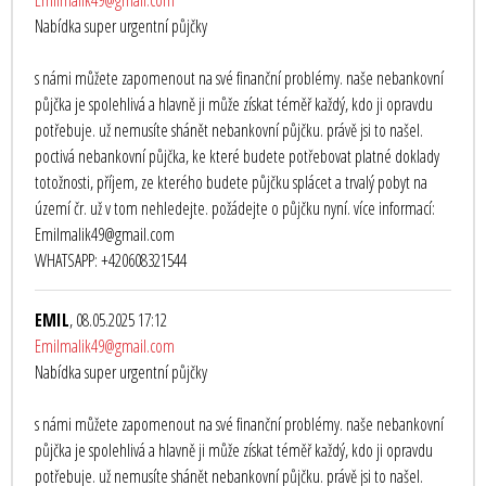
Emilmalik49@gmail.com
Nabídka super urgentní půjčky
s námi můžete zapomenout na své finanční problémy. naše nebankovní
půjčka je spolehlivá a hlavně ji může získat téměř každý, kdo ji opravdu
potřebuje. už nemusíte shánět nebankovní půjčku. právě jsi to našel.
poctivá nebankovní půjčka, ke které budete potřebovat platné doklady
totožnosti, příjem, ze kterého budete půjčku splácet a trvalý pobyt na
území čr. už v tom nehledejte. požádejte o půjčku nyní. více informací:
Emilmalik49@gmail.com
WHATSAPP: +420608321544
EMIL
, 08.05.2025 17:12
Emilmalik49@gmail.com
Nabídka super urgentní půjčky
s námi můžete zapomenout na své finanční problémy. naše nebankovní
půjčka je spolehlivá a hlavně ji může získat téměř každý, kdo ji opravdu
potřebuje. už nemusíte shánět nebankovní půjčku. právě jsi to našel.