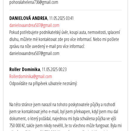
pohoralahelena736@gmail.com
DANIELOVÁ ANDREA
, 11.05.2025 03:41
danielovaandrea507@gmail.com
Pokud potřebujete podnikatelský úvěr, koupi auta, nemovitosti, splacení
dluhu, můžete mě kontaktovat zde pro více informací. Nebo mi pošlete
zprávu na níže uvedený e-mail pro více informací:
danielovaandrea507@gmail.com
Roller Dominika
, 11.05.2025 00:23
Rollerdominika@gmail.com
Odpovídáte na příspěvek uživatele neznámý:
Na této stránce jsem narazil na tohoto poskytovatele půjčky a rozhodl
jsem se kontaktovat jeho e-mail, byl jsem překvapen, když jsem mu dal
dokument, o který požádal, najednou mi byla schválena půjčka ve výši
750 000 Kč, takže jsem nikdy nevěřil, že to všechno může fungovat. Byla mi