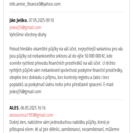
info.annie_finance0@yahoo.com
Ján Ješko
, 07.05.2025 09:10
jeskoj55@gmail.com
Vyřešíme všechny dluhy
Pokud hledáte okamžité půjčky na váš účet, nejrychlejší variantou pro vás
jsou půjčky od nebankovního sektoru až do výše 50 000 000 Kč, kde
oceníte rychlost převodu finančních prostředků na váš účet. U těchto
rychlých půjček vám nebankovní společnost poskytne finanční prostředky,
obvykle bez dokladu o příjmu, bez kontroly registru a často i bez
poplatků za poskytnutí úvěru nebo jeho předčasné splacení. E-mail:
jeskoj55@gmail.com
ALES
, 06.05.2025 16:16
alesvoznica1993@gmail.com
Dobrý den, nabízíme vám jednoduchou nabídku půjčky, která je
přístupná všem. Ať už jste dělníci, zaměstnanci, nezaměstnaní, můžeme