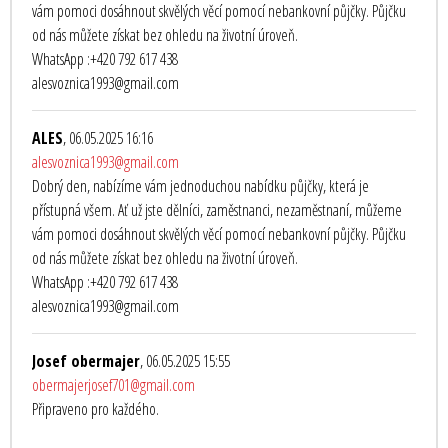
vám pomoci dosáhnout skvělých věcí pomocí nebankovní půjčky. Půjčku
od nás můžete získat bez ohledu na životní úroveň.
WhatsApp :+420 792 617 438
alesvoznica1993@gmail.com
ALES
, 06.05.2025 16:16
alesvoznica1993@gmail.com
Dobrý den, nabízíme vám jednoduchou nabídku půjčky, která je
přístupná všem. Ať už jste dělníci, zaměstnanci, nezaměstnaní, můžeme
vám pomoci dosáhnout skvělých věcí pomocí nebankovní půjčky. Půjčku
od nás můžete získat bez ohledu na životní úroveň.
WhatsApp :+420 792 617 438
alesvoznica1993@gmail.com
Josef obermajer
, 06.05.2025 15:55
obermajerjosef701@gmail.com
Připraveno pro každého.