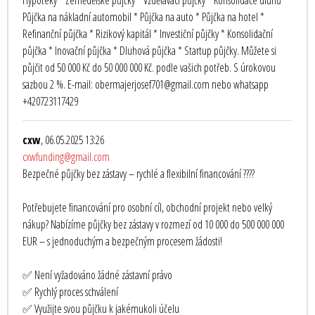
Hypotéky * Zemědělské půjčky * Vzdělávací půjčky * Konsolidace dluhů *
Půjčka na nákladní automobil * Půjčka na auto * Půjčka na hotel *
Refinanční půjčka * Rizikový kapitál * Investiční půjčky * Konsolidační
půjčka * Inovační půjčka * Dluhová půjčka * Startup půjčky. Můžete si
půjčit od 50 000 Kč do 50 000 000 Kč. podle vašich potřeb. S úrokovou
sazbou 2 %. E-mail: obermajerjosef701@gmail.com nebo whatsapp
+420723117429
cxw
, 06.05.2025 13:26
cxwfunding@gmail.com
Bezpečné půjčky bez zástavy – rychlé a flexibilní financování ????
Potřebujete financování pro osobní cíl, obchodní projekt nebo velký
nákup? Nabízíme půjčky bez zástavy v rozmezí od 10 000 do 500 000 000
EUR – s jednoduchým a bezpečným procesem žádosti!
✅ Není vyžadováno žádné zástavní právo
✅ Rychlý proces schválení
✅ Využijte svou půjčku k jakémukoli účelu