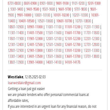
8701-8800
|
8801-8900
|
8901-9000
|
9001-9100
|
9101-9200
|
9201-9300
|
9301-9400
|
9401-9500
|
9501-9600
|
9601-9700
|
9701-9800
|
9801-
9900
|
9901-10000
|
10001-10100
|
10101-10200
|
10201-10300
|
10301-
10400
|
10401-10500
|
10501-10600
|
10601-10700
|
10701-10800
|
10801-10900
|
10901-11000
|
11001-11100
|
11101-11200
|
11201-11300
|
11301-11400
|
11401-11500
|
11501-11600
|
11601-11700
|
11701-11800
|
11801-11900
|
11901-12000
|
12001-12100
|
12101-12200
|
12201-12300
|
12301-12400
|
12401-12500
|
12501-12600
|
12601-12700
|
12701-12800
|
12801-12900
|
12901-13000
|
13001-13100
|
13101-13200
|
13201-13300
|
13301-13400
|
13401-13500
|
13501-13600
|
13601-13700
|
13701-13800
|
13801-13900
|
13901-14000
|
14001-14100
|
14101-14178
Westlake
, 12.05.2025 02:03
loanwestlake@gmail.com
Getting a loan just got easier
we are private lenders who offer personal/commercial loans at
affordable rates,
If you are interested in an urgent loan for any financial reason, do not