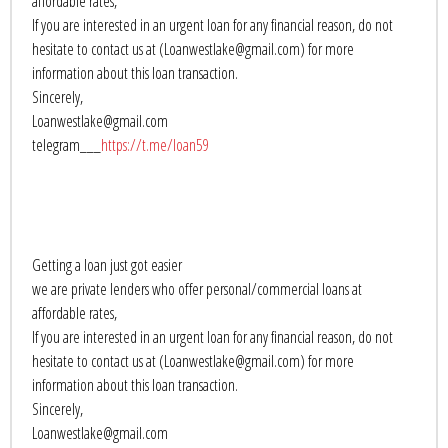
affordable rates,
If you are interested in an urgent loan for any financial reason, do not
hesitate to contact us at (Loanwestlake@gmail.com) for more
information about this loan transaction.
Sincerely,
Loanwestlake@gmail.com
telegram___
https://t.me/loan59
Getting a loan just got easier
we are private lenders who offer personal/commercial loans at
affordable rates,
If you are interested in an urgent loan for any financial reason, do not
hesitate to contact us at (Loanwestlake@gmail.com) for more
information about this loan transaction.
Sincerely,
Loanwestlake@gmail.com