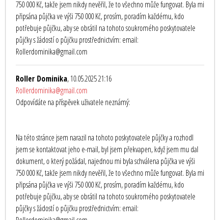
750 000 Kč, takže jsem nikdy nevěřil, že to všechno může fungovat. Byla mi
připsána půjčka ve výši 750 000 Kč, prosím, poradím každému, kdo
potřebuje půjčku, aby se obrátil na tohoto soukromého poskytovatele
půjčky s žádostí o půjčku prostřednictvím: email:
Rollerdominika@gmail.com
Roller Dominika
, 10.05.2025 21:16
Rollerdominika@gmail.com
Odpovídáte na příspěvek uživatele neznámý:
Na této stránce jsem narazil na tohoto poskytovatele půjčky a rozhodl
jsem se kontaktovat jeho e-mail, byl jsem překvapen, když jsem mu dal
dokument, o který požádal, najednou mi byla schválena půjčka ve výši
750 000 Kč, takže jsem nikdy nevěřil, že to všechno může fungovat. Byla mi
připsána půjčka ve výši 750 000 Kč, prosím, poradím každému, kdo
potřebuje půjčku, aby se obrátil na tohoto soukromého poskytovatele
půjčky s žádostí o půjčku prostřednictvím: email: