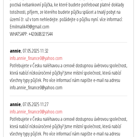
poctivá nebankovní půjčka, ke které budete potřebovat platné doklady
totožnosti, příjem, ze kterého budete půjčku splácet a trvalý pobyt na
území čr. už v tom nehledejte. požádejte o půjčku nyní. více informací:
Emilmalik49@gmail.com
WHATSAPP: +420608321544
annie
, 07.05.2025 11:32
info.annie_finance0@yahoo.com
Potřebujete v Česku naléhavou a cenově dostupnou úvěrovou společnost,
která nabízí nízkoúročené půjčky? Jsme místní společnost, která nabízí
všechny typy půjček. Pro více informací nám napište e-mail na adresu
info.annie_finance0@yahoo.com
annie
, 07.05.2025 11:27
info.annie_finance0@yahoo.com
Potřebujete v Česku naléhavou a cenově dostupnou úvěrovou společnost,
která nabízí nízkoúročené půjčky? Jsme místní společnost, která nabízí
všechny typy půjček. Pro více informací nám napište e-mail na adresu