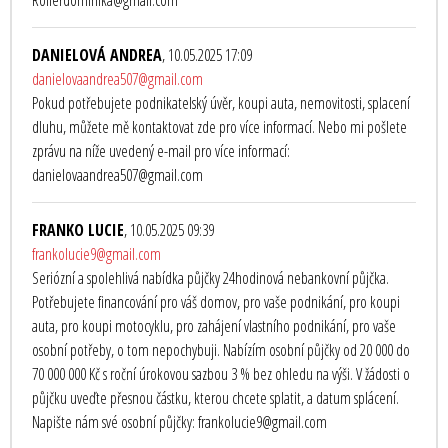
Rollerdominika@gmail.com
DANIELOVÁ ANDREA
, 10.05.2025 17:09
danielovaandrea507@gmail.com
Pokud potřebujete podnikatelský úvěr, koupi auta, nemovitosti, splacení
dluhu, můžete mě kontaktovat zde pro více informací. Nebo mi pošlete
zprávu na níže uvedený e-mail pro více informací:
danielovaandrea507@gmail.com
FRANKO LUCIE
, 10.05.2025 09:39
frankolucie9@gmail.com
Seriózní a spolehlivá nabídka půjčky 24hodinová nebankovní půjčka.
Potřebujete financování pro váš domov, pro vaše podnikání, pro koupi
auta, pro koupi motocyklu, pro zahájení vlastního podnikání, pro vaše
osobní potřeby, o tom nepochybuji. Nabízím osobní půjčky od 20 000 do
70 000 000 Kč s roční úrokovou sazbou 3 % bez ohledu na výši. V žádosti o
půjčku uveďte přesnou částku, kterou chcete splatit, a datum splácení.
Napište nám své osobní půjčky: frankolucie9@gmail.com