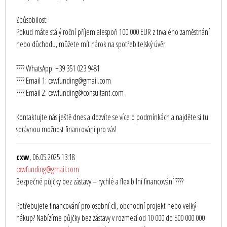
Způsobilost:
Pokud máte stálý roční příjem alespoň 100 000 EUR z trvalého zaměstnání
nebo důchodu, můžete mít nárok na spotřebitelský úvěr.
???? WhatsApp: +39 351 023 9481
???? Email 1: cxwfunding@gmail.com
???? Email 2: cxwfunding@consultant.com
Kontaktujte nás ještě dnes a dozvíte se více o podmínkách a najděte si tu
správnou možnost financování pro vás!
cxw
, 06.05.2025 13:18
cxwfunding@gmail.com
Bezpečné půjčky bez zástavy – rychlé a flexibilní financování ????
Potřebujete financování pro osobní cíl, obchodní projekt nebo velký
nákup? Nabízíme půjčky bez zástavy v rozmezí od 10 000 do 500 000 000