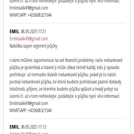
území čr. už v tom nehledejte. požádejte o půjčku nyní. více informací:
Emilmalik49@gmail.com
WHATSAPP: +420608321544
EMIL
, 08.05.2025 17:21
Emilmalik49@gmail.com
Nabídka super urgentní půjčky
s námi můžete zapomenout na své finanční problémy. naše nebankovní
půjčka je spolehlivá a hlavně ji může získat téměř každý, kdo ji opravdu
potřebuje. už nemusíte shánět nebankovní půjčku. právě jsi to našel.
poctivá nebankovní půjčka, ke které budete potřebovat platné doklady
totožnosti, příjem, ze kterého budete půjčku splácet a trvalý pobyt na
území čr. už v tom nehledejte. požádejte o půjčku nyní. více informací:
Emilmalik49@gmail.com
WHATSAPP: +420608321544
EMIL
, 08.05.2025 17:13