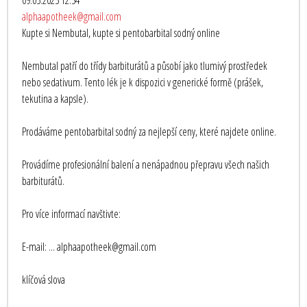
09.05.2025 12:34
alphaapotheek@gmail.com
Kupte si Nembutal, kupte si pentobarbital sodný online
Nembutal patří do třídy barbiturátů a působí jako tlumivý prostředek
nebo sedativum. Tento lék je k dispozici v generické formě (prášek,
tekutina a kapsle).
Prodáváme pentobarbital sodný za nejlepší ceny, které najdete online.
Provádíme profesionální balení a nenápadnou přepravu všech našich
barbiturátů.
Pro více informací navštivte:
E-mail: ... alphaapotheek@gmail.com
klíčová slova