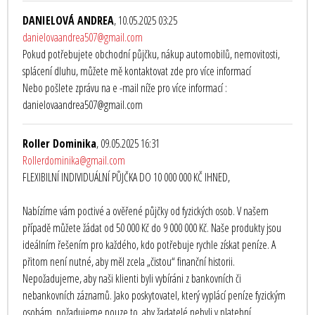
DANIELOVÁ ANDREA
, 10.05.2025 03:25
danielovaandrea507@gmail.com
Pokud potřebujete obchodní půjčku, nákup automobilů, nemovitosti,
splácení dluhu, můžete mě kontaktovat zde pro více informací
Nebo pošlete zprávu na e -mail níže pro více informací :
danielovaandrea507@gmail.com
Roller Dominika
, 09.05.2025 16:31
Rollerdominika@gmail.com
FLEXIBILNÍ INDIVIDUÁLNÍ PŮJČKA DO 10 000 000 KČ IHNED,
Nabízíme vám poctivé a ověřené půjčky od fyzických osob. V našem
případě můžete žádat od 50 000 Kč do 9 000 000 Kč. Naše produkty jsou
ideálním řešením pro každého, kdo potřebuje rychle získat peníze. A
přitom není nutné, aby měl zcela „čistou“ finanční historii.
Nepožadujeme, aby naši klienti byli vybíráni z bankovních či
nebankovních záznamů. Jako poskytovatel, který vyplácí peníze fyzickým
osobám, požadujeme pouze to, aby žadatelé nebyli v platební