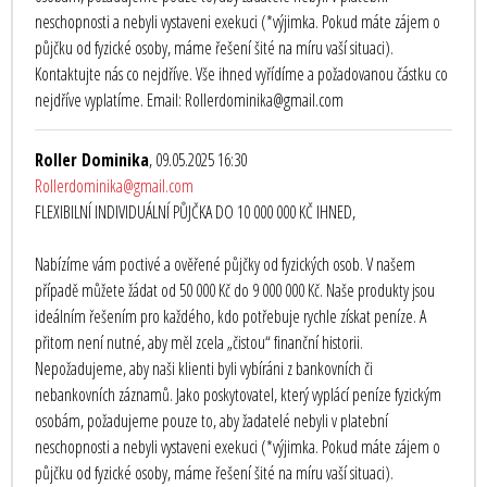
neschopnosti a nebyli vystaveni exekuci (*výjimka. Pokud máte zájem o
půjčku od fyzické osoby, máme řešení šité na míru vaší situaci).
Kontaktujte nás co nejdříve. Vše ihned vyřídíme a požadovanou částku co
nejdříve vyplatíme. Email: Rollerdominika@gmail.com
Roller Dominika
, 09.05.2025 16:30
Rollerdominika@gmail.com
FLEXIBILNÍ INDIVIDUÁLNÍ PŮJČKA DO 10 000 000 KČ IHNED,
Nabízíme vám poctivé a ověřené půjčky od fyzických osob. V našem
případě můžete žádat od 50 000 Kč do 9 000 000 Kč. Naše produkty jsou
ideálním řešením pro každého, kdo potřebuje rychle získat peníze. A
přitom není nutné, aby měl zcela „čistou“ finanční historii.
Nepožadujeme, aby naši klienti byli vybíráni z bankovních či
nebankovních záznamů. Jako poskytovatel, který vyplácí peníze fyzickým
osobám, požadujeme pouze to, aby žadatelé nebyli v platební
neschopnosti a nebyli vystaveni exekuci (*výjimka. Pokud máte zájem o
půjčku od fyzické osoby, máme řešení šité na míru vaší situaci).