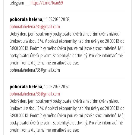
telegram___
https://t.me/loan59
pohorala helena
, 11.05.2025 20:58
pohoralahelena736@gmail.com
Dobrý den, jsem soukromý poskytovatel úvěrů a nabízím úvěr s nízkou
úrokovou sazbou 3 %. V oblasti ekonomiky nabízím úvěry od 20 000 Kč do
5 800 000 Kč. Podmínky mého úvěru jsou velmi jasné a srozumitelné. Můj
poskytovatel úvěrů je velmi spolehlivý a dochvilný. Pro více informací mě
prosím kontaktujte na mé emailové adrese:
pohoralahelena736@gmail.com
pohorala helena
, 11.05.2025 20:50
pohoralahelena736@gmail.com
Dobrý den, jsem soukromý poskytovatel úvěrů a nabízím úvěr s nízkou
úrokovou sazbou 3 %. V oblasti ekonomiky nabízím úvěry od 20 000 Kč do
5 800 000 Kč. Podmínky mého úvěru jsou velmi jasné a srozumitelné. Můj
poskytovatel úvěrů je velmi spolehlivý a dochvilný. Pro více informací mě
prosím kontaktujte na mé emailové adrese: