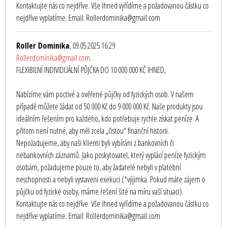
Kontaktujte nás co nejdříve. Vše ihned vyřídíme a požadovanou částku co
nejdříve vyplatíme. Email: Rollerdominika@gmail.com
Roller Dominika
, 09.05.2025 16:29
Rollerdominika@gmail.com
FLEXIBILNÍ INDIVIDUÁLNÍ PŮJČKA DO 10 000 000 KČ IHNED,
Nabízíme vám poctivé a ověřené půjčky od fyzických osob. V našem
případě můžete žádat od 50 000 Kč do 9 000 000 Kč. Naše produkty jsou
ideálním řešením pro každého, kdo potřebuje rychle získat peníze. A
přitom není nutné, aby měl zcela „čistou“ finanční historii.
Nepožadujeme, aby naši klienti byli vybíráni z bankovních či
nebankovních záznamů. Jako poskytovatel, který vyplácí peníze fyzickým
osobám, požadujeme pouze to, aby žadatelé nebyli v platební
neschopnosti a nebyli vystaveni exekuci (*výjimka. Pokud máte zájem o
půjčku od fyzické osoby, máme řešení šité na míru vaší situaci).
Kontaktujte nás co nejdříve. Vše ihned vyřídíme a požadovanou částku co
nejdříve vyplatíme. Email: Rollerdominika@gmail.com