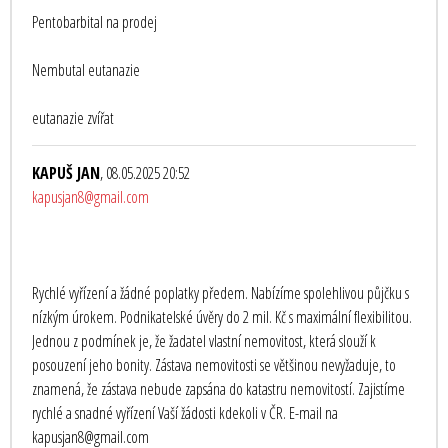
Pentobarbital na prodej
Nembutal eutanazie
eutanazie zvířat
KAPUŠ JAN
, 08.05.2025 20:52
kapusjan8@gmail.com
Rychlé vyřízení a žádné poplatky předem. Nabízíme spolehlivou půjčku s
nízkým úrokem. Podnikatelské úvěry do 2 mil. Kč s maximální flexibilitou.
Jednou z podmínek je, že žadatel vlastní nemovitost, která slouží k
posouzení jeho bonity. Zástava nemovitosti se většinou nevyžaduje, to
znamená, že zástava nebude zapsána do katastru nemovitostí. Zajistíme
rychlé a snadné vyřízení Vaší žádosti kdekoli v ČR. E-mail na
kapusjan8@gmail.com