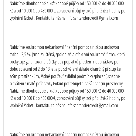
Nabízíme dlouhodobé a krátkodobé půjčky od 150 000 Kč do 40 000 000
Kč a od 10 000 € do 450 000 €, zpracování půjčky trvá přibližně 2 hodiny po
vyplnění žádosti. Kontaktujte nás na info.santandercredit@gmail.com
Nabízíme soukromou nebankovní finanční pomoc s nízkou úrokovou
sazbou 2,5 %. Jsme zajištěná, spolehlivá a efektivní soukromá firma, která
poskytuje garantované půjčky bez poplatků předem nebo zástavy po
dobu splácení od 2 do 13 let a po schválení získáte okamžitý přístup ke
svým prostředkům, žádné potíže, flexibilní podmínky splácení, snadné
schválení s malé požadavky Pokud potřebujete další finanční prostředky.
Nabízíme dlouhodobé a krátkodobé půjčky od 150 000 Kč do 40 000 000
Kč a od 10 000 € do 450 000 €, zpracování půjčky trvá přibližně 2 hodiny po
vyplnění žádosti. Kontaktujte nás na info.santandercredit@gmail.com
Nabízíme soukromou nebankovní finanční pomoc s nízkou úrokovou