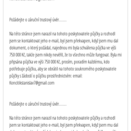
Požádejte o záruční trustový úvěr.........
Na této stránce jsem narazil na tohoto poskytovatele půjčky a rozhodl
jsem se kontaktovat jeho e-mail, byl jsem překvapen, když jsem mu dal
dokument, o který požádal, najednou mi byla schválena půjčka ve výši
750 000 Kč, takže jsem nikdy nevěřil, že to všechno může fungovat. Byla mi
připsána půjčka ve výši 750 000 Kč, prosím, poradím každému, kdo
potřebuje půjčku, aby se obrátil na tohoto soukromého poskytovatele
půjčky s žádostí o půjčku prostřednictvím: email:
Koncitikstanislav7@gmail.com
Požádejte o záruční trustový úvěr.........
Na této stránce jsem narazil na tohoto poskytovatele půjčky a rozhodl
jsem se kontaktovat jeho e-mail, byl jsem překvapen, když jsem mu dal