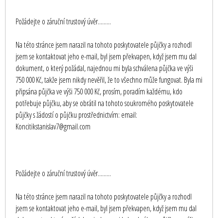
Požádejte o záruční trustový úvěr.........
Na této stránce jsem narazil na tohoto poskytovatele půjčky a rozhodl
jsem se kontaktovat jeho e-mail, byl jsem překvapen, když jsem mu dal
dokument, o který požádal, najednou mi byla schválena půjčka ve výši
750 000 Kč, takže jsem nikdy nevěřil, že to všechno může fungovat. Byla mi
připsána půjčka ve výši 750 000 Kč, prosím, poradím každému, kdo
potřebuje půjčku, aby se obrátil na tohoto soukromého poskytovatele
půjčky s žádostí o půjčku prostřednictvím: email:
Koncitikstanislav7@gmail.com
Požádejte o záruční trustový úvěr.........
Na této stránce jsem narazil na tohoto poskytovatele půjčky a rozhodl
jsem se kontaktovat jeho e-mail, byl jsem překvapen, když jsem mu dal