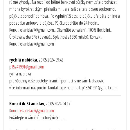
různé výhody.. Na rozdíl od běžné bankovní půjčky nemusíte procházet
mnoha byrokratickými překážkami,,, ale zažádejte si o svou soukromou
půjčku z pohodlí domova.. Po vyplnění žádosti o půjčku přejděte online a
podepište smlouvu o půjčce.. Půjčku obdržíte do 24 hodin..
Koncitikstanislav7@gmail.com.. Okamžité schválení.. 100% flexibilní..
Úroková sazba 3 % (pevná).. Splatnost až 360 měsíců. Kontakt::
Koncitikstanislav7@gmail.com
rychlá nabídka
, 20.05.2024 09:42
p15241991@gmail.com
rychlá nabídka
pro všechny vaše potřeby finanční pomoci jsme vám k dispozici
více informací nás prosím kontaktujte na email: p15241991@gmail.com
Koncitik Stanislav
, 20.05.2024 04:17
Koncitikstanislav7@gmail.com
Požádejte o záruční trustový úvěr.........