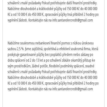
schválení s malé požadavky Pokud potřebujete další finanční prostředky.
Nabízíme dlouhodobé a krátkodobé půjčky od 150 000 Kč do 40 000 000
Kč a od 10 000 € do 450 000 €, zpracování půjčky trvá přibližně 2 hodiny po
vyplnění žádosti. Kontaktujte nás na info.santandercredit@gmail.com
Nabízíme soukromou nebankovní finanční pomoc s nízkou úrokovou
sazbou 2,5 %. Jsme zajištěná, spolehlivá a efektivní soukromá firma, která
poskytuje garantované půjčky bez poplatků předem nebo zástavy po
dobu splácení od 2 do 13 let a po schválení získáte okamžitý přístup ke
svým prostředkům, žádné potíže, flexibilní podmínky splácení, snadné
schválení s malé požadavky Pokud potřebujete další finanční prostředky.
Nabízíme dlouhodobé a krátkodobé půjčky od 150 000 Kč do 40 000 000
Kč a od 10 000 € do 450 000 €, zpracování půjčky trvá přibližně 2 hodiny po
vyplnění žádosti. Kontaktujte nás na info.santandercredit@gmail.com