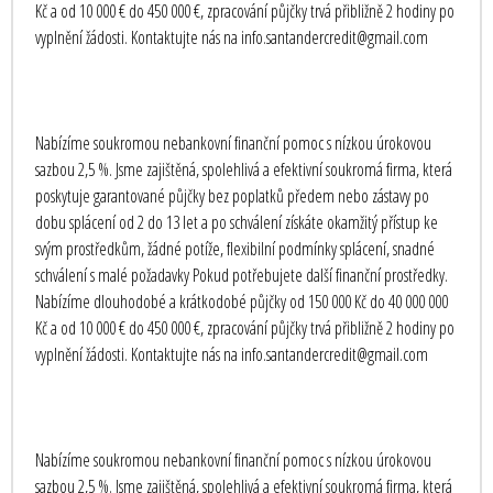
Kč a od 10 000 € do 450 000 €, zpracování půjčky trvá přibližně 2 hodiny po
vyplnění žádosti. Kontaktujte nás na info.santandercredit@gmail.com
Nabízíme soukromou nebankovní finanční pomoc s nízkou úrokovou
sazbou 2,5 %. Jsme zajištěná, spolehlivá a efektivní soukromá firma, která
poskytuje garantované půjčky bez poplatků předem nebo zástavy po
dobu splácení od 2 do 13 let a po schválení získáte okamžitý přístup ke
svým prostředkům, žádné potíže, flexibilní podmínky splácení, snadné
schválení s malé požadavky Pokud potřebujete další finanční prostředky.
Nabízíme dlouhodobé a krátkodobé půjčky od 150 000 Kč do 40 000 000
Kč a od 10 000 € do 450 000 €, zpracování půjčky trvá přibližně 2 hodiny po
vyplnění žádosti. Kontaktujte nás na info.santandercredit@gmail.com
Nabízíme soukromou nebankovní finanční pomoc s nízkou úrokovou
sazbou 2,5 %. Jsme zajištěná, spolehlivá a efektivní soukromá firma, která