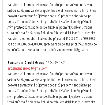
Nabízíme soukromou nebankovní finanční pomoc s nízkou úrokovou
sazbou 2,5 %. Jsme zajištěná, spolehlivá a efektivní soukromá firma, která
poskytuje garantované půjčky bez poplatků předem nebo zástavy po
dobu splácení od 2 do 13 let a po schválení získáte okamžitý přístup ke
svým prostředkům, žádné potíže, flexibilní podmínky splácení, snadné
schválení s malé požadavky Pokud potřebujete další finanční prostředky.
Nabízíme dlouhodobé a krátkodobé půjčky od 150 000 Kč do 40 000 000
Kč a od 10 000 € do 450 000 €, zpracování půjčky trvá přibližně 2 hodiny po
vyplnění žádosti. Kontaktujte nás na info.santandercredit@gmail.com
Santander Credit Group
, 17.05.2024 15:01
info.santandercredit@gmail.com
Nabízíme soukromou nebankovní finanční pomoc s nízkou úrokovou
sazbou 2,5 %. Jsme zajištěná, spolehlivá a efektivní soukromá firma, která
poskytuje garantované půjčky bez poplatků předem nebo zástavy po
dobu splácení od 2 do 13 let a po schválení získáte okamžitý přístup ke
svým prostředkům, žádné potíže, flexibilní podmínky splácení, snadné
schválení s malé požadavky Pokud potřebujete další finanční prostředky.