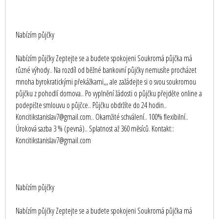
Nabízím půjčky
Nabízím půjčky Zeptejte se a budete spokojeni Soukromá půjčka má
různé výhody.. Na rozdíl od běžné bankovní půjčky nemusíte procházet
mnoha byrokratickými překážkami,,, ale zažádejte si o svou soukromou
půjčku z pohodlí domova.. Po vyplnění žádosti o půjčku přejděte online a
podepište smlouvu o půjčce.. Půjčku obdržíte do 24 hodin..
Koncitikstanislav7@gmail.com.. Okamžité schválení.. 100% flexibilní..
Úroková sazba 3 % (pevná).. Splatnost až 360 měsíců. Kontakt::
Koncitikstanislav7@gmail.com
Nabízím půjčky
Nabízím půjčky Zeptejte se a budete spokojeni Soukromá půjčka má