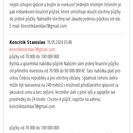
nejste schopni splácet a bojíte se exekuce? Jediným možným řešením je
pak nebankovní sloučení půjček, které umožňuje sloučit všechny půjčky
do jediné půjčky. Nahraďte všechny své závazky jedinou půjčkou od nás.
E-mail: Koncitikstanislav7@gmail.com
Koncitik Stanislav
, 18.05.2024 03:48
Koncitikstanislav7@gmail.com
půjčky od 70 000 do 100 000 000:
Rychlá a spolehlivá nabídka půjček Nabízím vám jediný finanční půjčku
od přímého investora od 70 000 do 80 000 000 Kč. Tato nabídka platí pro
celou Českou republiku a pro všechny občany. Splatnost tohoto úvěru
může být stanovena na 240 měsíců s možností předčasného splacení za
jakoukoli cenu a bez zvýšení. Vezměte úvěr v plné výši a zaplatíte své
prostředky do 24 hodin. Chcete-li půjčit, napište na adresu:
koncitikstanislav7@gmail.com
půjčky od 70 000 do 100 000 000: