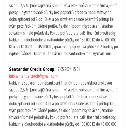
sazbou 2,5 %. Jsme zajištěná, spolehlivá a efektivní soukromá firma, která
poskytuje garantované půjčky bez poplatků předem nebo zástavy po
dobu splácení od 2 do 13 let a po schválení získáte okamžitý přístup ke
svým prostředkům, žádné potíže, flexibilní podmínky splácení, snadné
schválení s malé požadavky Pokud potřebujete další finanční prostředky.
Nabízíme dlouhodobé a krátkodobé půjčky od 150 000 Kč do 40 000 000
Kč a od 10 000 € do 450 000 €, zpracování půjčky trvá přibližně 2 hodiny po
vyplnění žádosti. Kontaktujte nás na info.santandercredit@gmail.com
Santander Credit Group
, 17.05.2024 15:01
info.santandercredit@gmail.com
Nabízíme soukromou nebankovní finanční pomoc s nízkou úrokovou
sazbou 2,5 %. Jsme zajištěná, spolehlivá a efektivní soukromá firma, která
poskytuje garantované půjčky bez poplatků předem nebo zástavy po
dobu splácení od 2 do 13 let a po schválení získáte okamžitý přístup ke
svým prostředkům, žádné potíže, flexibilní podmínky splácení, snadné
schválení s malé požadavky Pokud potřebujete další finanční prostředky.
Nabízíme dlouhodobé a krátkodobé půjčky od 150 000 Kč do 40 000 000