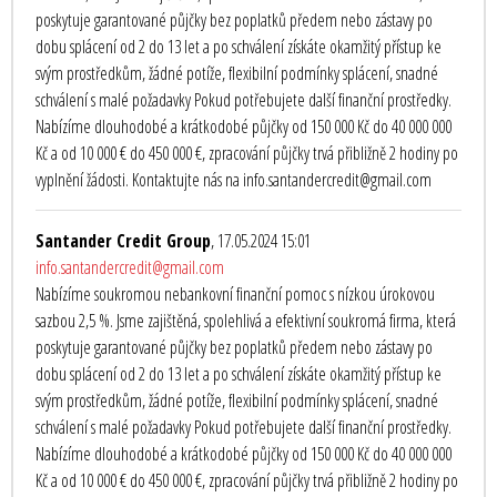
poskytuje garantované půjčky bez poplatků předem nebo zástavy po
dobu splácení od 2 do 13 let a po schválení získáte okamžitý přístup ke
svým prostředkům, žádné potíže, flexibilní podmínky splácení, snadné
schválení s malé požadavky Pokud potřebujete další finanční prostředky.
Nabízíme dlouhodobé a krátkodobé půjčky od 150 000 Kč do 40 000 000
Kč a od 10 000 € do 450 000 €, zpracování půjčky trvá přibližně 2 hodiny po
vyplnění žádosti. Kontaktujte nás na info.santandercredit@gmail.com
Santander Credit Group
, 17.05.2024 15:01
info.santandercredit@gmail.com
Nabízíme soukromou nebankovní finanční pomoc s nízkou úrokovou
sazbou 2,5 %. Jsme zajištěná, spolehlivá a efektivní soukromá firma, která
poskytuje garantované půjčky bez poplatků předem nebo zástavy po
dobu splácení od 2 do 13 let a po schválení získáte okamžitý přístup ke
svým prostředkům, žádné potíže, flexibilní podmínky splácení, snadné
schválení s malé požadavky Pokud potřebujete další finanční prostředky.
Nabízíme dlouhodobé a krátkodobé půjčky od 150 000 Kč do 40 000 000
Kč a od 10 000 € do 450 000 €, zpracování půjčky trvá přibližně 2 hodiny po