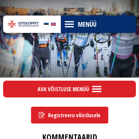
MENÜÜ
AVA VÕISTLUSE MENÜÜ
Registreeru võistlusele
KOMMENTAARID