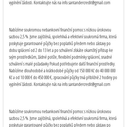
vyplnění žádosti. Kontaktujte nás na info.santandercredit@gmail.com
Nabízíme soukromou nebankovní finanční pomoc s nízkou úrokovou
sazbou 2,5 %. Jsme zajištěná, spolehlivá a efektivní soukromá firma, která
poskytuje garantované půjčky bez poplatků předem nebo zástavy po
dobu splácení od 2 do 13 let a po schválení získáte okamžitý přístup ke
svým prostředkům, žádné potíže, flexibilní podmínky splácení, snadné
schválení s malé požadavky Pokud potřebujete další finanční prostředky.
Nabízíme dlouhodobé a krátkodobé půjčky od 150 000 Kč do 40 000 000
Kč a od 10 000 € do 450 000 €, zpracování půjčky trvá přibližně 2 hodiny po
vyplnění žádosti. Kontaktujte nás na info.santandercredit@gmail.com
Nabízíme soukromou nebankovní finanční pomoc s nízkou úrokovou
sazbou 2,5 %. Jsme zajištěná, spolehlivá a efektivní soukromá firma, která
poskytuje garantované půjčky bez poplatků předem nebo zástavy po