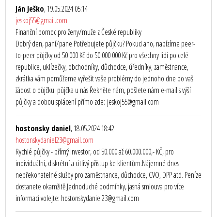
Ján Ješko
, 19.05.2024 05:14
jeskoj55@gmail.com
Finanční pomoc pro ženy/muže z České republiky
Dobrý den, paní/pane Potřebujete půjčku? Pokud ano, nabízíme peer-
to-peer půjčky od 50 000 Kč do 50 000 000 Kč pro všechny lidi po celé
republice, uklízečky, obchodníky, důchodce, úředníky, zaměstnance,
zkrátka vám pomůžeme vyřešit vaše problémy do jednoho dne po vaši
žádost o půjčku. půjčka u nás Řekněte nám, pošlete nám e-mail s výší
půjčky a dobou splácení přímo zde: jeskoj55@gmail.com
hostonsky daniel
, 18.05.2024 18:42
hostonskydaniel23@gmail.com
Rychlé půjčky - přímý investor, od 50.000 až 60.000.000,- KČ, pro
individuální, diskrétní a citlivý přístup ke klientům.Nájemné dnes
nepřekonatelné služby pro zaměstnance, důchodce, CVO, DPP atd. Peníze
dostanete okamžitě.Jednoduché podmínky, jasná smlouva pro více
informací volejte: hostonskydaniel23@gmail.com