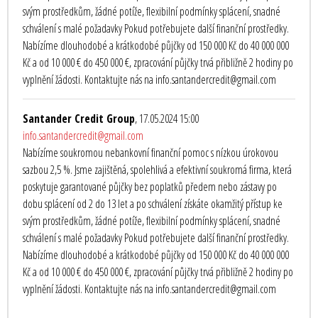
svým prostředkům, žádné potíže, flexibilní podmínky splácení, snadné
schválení s malé požadavky Pokud potřebujete další finanční prostředky.
Nabízíme dlouhodobé a krátkodobé půjčky od 150 000 Kč do 40 000 000
Kč a od 10 000 € do 450 000 €, zpracování půjčky trvá přibližně 2 hodiny po
vyplnění žádosti. Kontaktujte nás na info.santandercredit@gmail.com
Santander Credit Group
, 17.05.2024 15:00
info.santandercredit@gmail.com
Nabízíme soukromou nebankovní finanční pomoc s nízkou úrokovou
sazbou 2,5 %. Jsme zajištěná, spolehlivá a efektivní soukromá firma, která
poskytuje garantované půjčky bez poplatků předem nebo zástavy po
dobu splácení od 2 do 13 let a po schválení získáte okamžitý přístup ke
svým prostředkům, žádné potíže, flexibilní podmínky splácení, snadné
schválení s malé požadavky Pokud potřebujete další finanční prostředky.
Nabízíme dlouhodobé a krátkodobé půjčky od 150 000 Kč do 40 000 000
Kč a od 10 000 € do 450 000 €, zpracování půjčky trvá přibližně 2 hodiny po
vyplnění žádosti. Kontaktujte nás na info.santandercredit@gmail.com