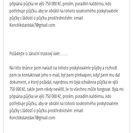
připsána půjčka ve výši 750 000 Kč, prosím, poradím každému, kdo
potřebuje půjčku, aby se obrátil na tohoto soukromého poskytovatele
půjčky s žádostí o půjčku prostřednictvím: email:
Koncitikstanislav7@gmail.com
Požádejte o záruční trustový úvěr.........
Na této stránce jsem narazil na tohoto poskytovatele půjčky a rozhodl
jsem se kontaktovat jeho e-mail, byl jsem překvapen, když jsem mu dal
dokument, o který požádal, najednou mi byla schválena půjčka ve výši
750 000 Kč, takže jsem nikdy nevěřil, že to všechno může fungovat. Byla mi
připsána půjčka ve výši 750 000 Kč, prosím, poradím každému, kdo
potřebuje půjčku, aby se obrátil na tohoto soukromého poskytovatele
půjčky s žádostí o půjčku prostřednictvím: email:
Koncitikstanislav7@gmail.com