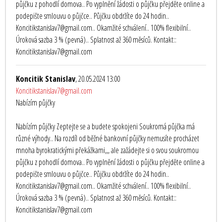
půjčku z pohodlí domova.. Po vyplnění žádosti o půjčku přejděte online a
podepište smlouvu o půjčce.. Půjčku obdržíte do 24 hodin..
Koncitikstanislav7@gmail.com.. Okamžité schválení.. 100% flexibilní..
Úroková sazba 3 % (pevná).. Splatnost až 360 měsíců. Kontakt::
Koncitikstanislav7@gmail.com
Koncitik Stanislav
, 20.05.2024 13:00
Koncitikstanislav7@gmail.com
Nabízím půjčky
Nabízím půjčky Zeptejte se a budete spokojeni Soukromá půjčka má
různé výhody.. Na rozdíl od běžné bankovní půjčky nemusíte procházet
mnoha byrokratickými překážkami,,, ale zažádejte si o svou soukromou
půjčku z pohodlí domova.. Po vyplnění žádosti o půjčku přejděte online a
podepište smlouvu o půjčce.. Půjčku obdržíte do 24 hodin..
Koncitikstanislav7@gmail.com.. Okamžité schválení.. 100% flexibilní..
Úroková sazba 3 % (pevná).. Splatnost až 360 měsíců. Kontakt::
Koncitikstanislav7@gmail.com