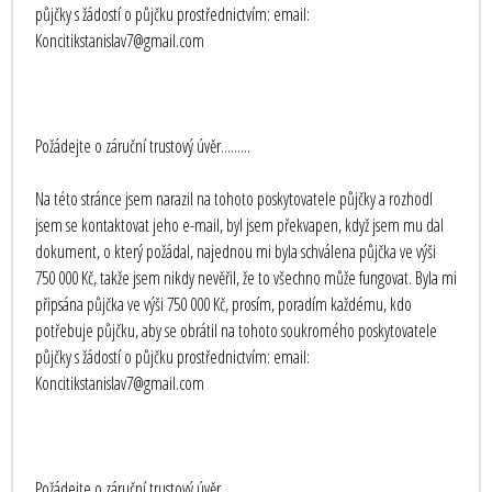
půjčky s žádostí o půjčku prostřednictvím: email:
Koncitikstanislav7@gmail.com
Požádejte o záruční trustový úvěr.........
Na této stránce jsem narazil na tohoto poskytovatele půjčky a rozhodl
jsem se kontaktovat jeho e-mail, byl jsem překvapen, když jsem mu dal
dokument, o který požádal, najednou mi byla schválena půjčka ve výši
750 000 Kč, takže jsem nikdy nevěřil, že to všechno může fungovat. Byla mi
připsána půjčka ve výši 750 000 Kč, prosím, poradím každému, kdo
potřebuje půjčku, aby se obrátil na tohoto soukromého poskytovatele
půjčky s žádostí o půjčku prostřednictvím: email:
Koncitikstanislav7@gmail.com
Požádejte o záruční trustový úvěr.........