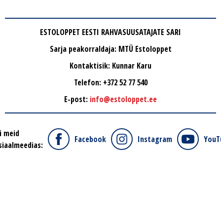
ESTOLOPPET EESTI RAHVASUUSATAJATE SARI
Sarja peakorraldaja: MTÜ Estoloppet
Kontaktisik: Kunnar Karu
Telefon: +372 52 77 540
E-post:
info@estoloppet.ee
i meid
Facebook
Instagram
YouT
siaalmeedias: