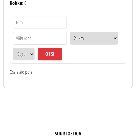
Kokku:
0
Osalejaid pole
SUURTOETAJA