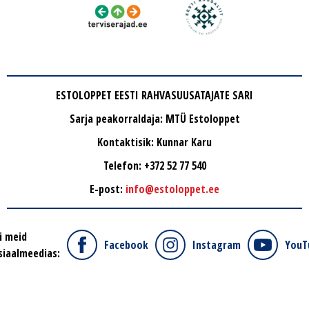
ESTOLOPPET EESTI RAHVASUUSATAJATE SARI
Sarja peakorraldaja: MTÜ Estoloppet
Kontaktisik: Kunnar Karu
Telefon: +372 52 77 540
E-post:
info@estoloppet.ee
i meid
Facebook
Instagram
YouT
siaalmeedias: