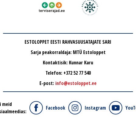
ESTOLOPPET EESTI RAHVASUUSATAJATE SARI
Sarja peakorraldaja: MTÜ Estoloppet
Kontaktisik: Kunnar Karu
Telefon: +372 52 77 540
E-post:
info@estoloppet.ee
i meid
Facebook
Instagram
YouT
siaalmeedias: