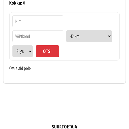
Kokku:
0
Osalejaid pole
SUURTOETAJA