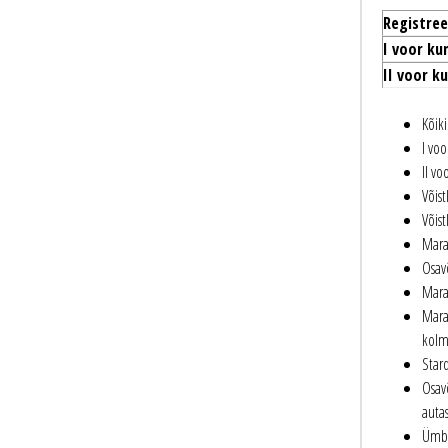
Registre
I voor kun
II voor k
Kõik
I vo
II v
Võist
Võist
Mara
Osav
Mara
Mara
kolm
Stard
Osavõ
auta
Ümbe