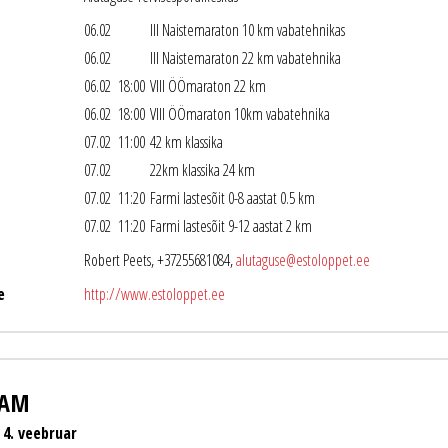
06.02
III Naistemaraton 10 km vabatehnikas
06.02
III Naistemaraton 22 km vabatehnika
06.02 18:00
VIII ÖÖmaraton 22 km
06.02 18:00
VIII ÖÖmaraton 10km vabatehnika
07.02 11:00
42 km klassika
07.02
22km klassika 24 km
07.02 11:20
Farmi lastesõit 0-8 aastat 0.5 km
07.02 11:20
Farmi lastesõit 9-12 aastat 2 km
Robert Peets, +37255681084,
alutaguse@estoloppet.ee
e
http://www.estoloppet.ee
RAM
 4. veebruar