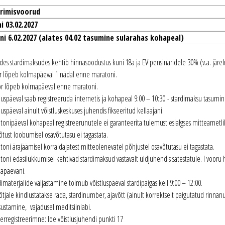
erimisvoorud
i 03.02.2027
uni 6.02.2027 (alates 04.02 tasumine sularahas kohapeal)
ides stardimaksudes kehtib hinnasoodustus kuni 18a ja EV pensinäridele 30% (v.a. järelr
or lõpeb kolmapäeval 1 nädal enne maratoni.
oor lõpeb kolmapäeval enne maratoni.
luspäeval saab registreeruda internetis ja kohapeal 9:00 – 10:30 - stardimaksu tasumine
luspäeval ainult võistluskeskuses juhendis fikseeritud kellaajani.
tonipäeval kohapeal registreerunutele ei garanteerita tulemust esialgses mitteametlik
õtust loobumisel osavõtutasu ei tagastata.
toni ärajäämisel korraldajatest mitteolenevatel põhjustel osavõtutasu ei tagastata.
toni edasilükkumisel kehtivad stardimaksud vastavalt üldjuhendis sätestatule. I voor
apäevani.
imaterjalide väljastamine toimub võistluspäeval stardipaigas kell 9:00 – 12:00.
tjale kindlustatakse rada, stardinumber, ajavõtt (ainult korrektselt paigutatud rinnanum
sustamine, vajadusel meditsiiniabi.
rregistreerimne: loe võistlusjuhendi punkti 17