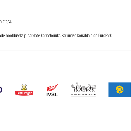
ajatega.
e hoolduseks ja parklate korrashoiuks. Parkimise korraldaja on EuroPark.