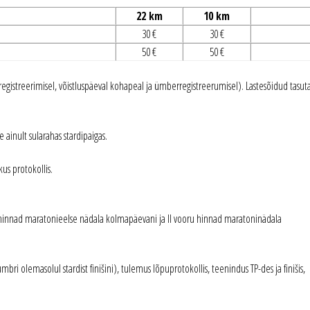
22 km
10 km
30 €
30 €
50 €
50 €
egistreerimisel, võistluspäeval kohapeal ja ümberregistreerumisel). Lastesõidud tasuta
 ainult sularahas stardipaigas.
us protokollis.
u hinnad maratonieelse nädala kolmapäevani ja II vooru hinnad maratoninädala
bri olemasolul stardist finišini), tulemus lõpuprotokollis, teenindus TP-des ja finišis,