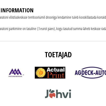
 INFORMATION
ratoni võistluskeskuse territooriumil drooniga lendamine tuleb kooskõlastada korrald
ratoni parkimine on tasuline (3 eurot päev), kogu tasutud summa läheb keskuse radad
TOETAJAD