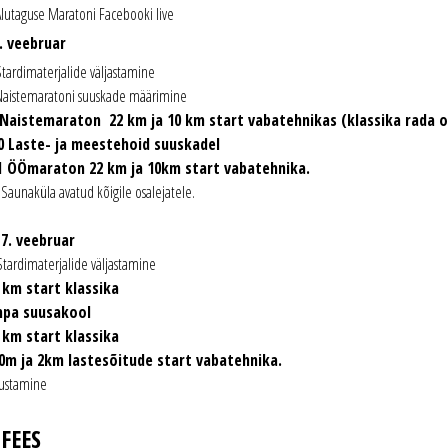
Alutaguse Maratoni Facebooki live
. veebruar
Stardimaterjalide väljastamine
 Naistemaratoni suuskade määrimine
II Naistemaraton 22 km ja 10 km start vabatehnikas (klassika rada 
00 Laste- ja meestehoid suuskadel
III ÖÖmaraton 22 km ja 10km start vabatehnika.
0 Saunaküla avatud kõigile osalejatele.
7. veebruar
 Stardimaterjalide väljastamine
2 km start klassika
impa suusakool
2 km start klassika
00m ja 2km lastesõitude start vabatehnika.
sustamine
FEES