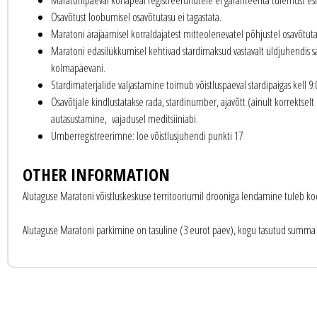
Maratonipäeval kohapeal registreerunutele ei garanteerita tulemust esia
Osavõtust loobumisel osavõtutasu ei tagastata.
Maratoni ärajäämisel korraldajatest mitteolenevatel põhjustel osavõtutas
Maratoni edasilükkumisel kehtivad stardimaksud vastavalt üldjuhendis 
kolmapäevani.
Stardimaterjalide väljastamine toimub võistluspäeval stardipaigas kell 9:
Osavõtjale kindlustatakse rada, stardinumber, ajavõtt (ainult korrektselt 
autasustamine, vajadusel meditsiiniabi.
Ümberregistreerimne: loe võistlusjuhendi punkti 17
OTHER INFORMATION
Alutaguse Maratoni võistluskeskuse territooriumil drooniga lendamine tuleb ko
Alutaguse Maratoni parkimine on tasuline (3 eurot päev), kogu tasutud summa l