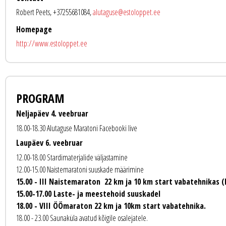
Robert Peets, +37255681084,
alutaguse@estoloppet.ee
Homepage
http://www.estoloppet.ee
PROGRAM
Neljapäev 4. veebruar
18.00-18.30 Alutaguse Maratoni Facebooki live
Laupäev 6. veebruar
12.00-18.00 Stardimaterjalide väljastamine
12.00-15.00 Naistemaratoni suuskade määrimine
15.00 - III Naistemaraton 22 km ja 10 km start vabatehnikas (
15.00-17.00 Laste- ja meestehoid suuskadel
18.00 - VIII ÖÖmaraton 22 km ja 10km start vabatehnika.
18.00 - 23.00 Saunaküla avatud kõigile osalejatele.