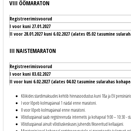
VIII ÖÖMARATON
Registreerimisvoorud
I voor kuni 27.01.2027
II voor 28.01.2027 kuni 6.02.2027 (alates 05.02 tasumine sulara
III NAISTEMARATON
Registreerimisvoorud
I voor kuni 03.02.2027
II voor kuni 6.02.2027 (alates 04.02 tasumine sularahas kohape
Kõikides stardimaksudes kehtib hinnasoodustus kuni 18a ja EV pensinäride
I voor lõpeb kolmapäeval 1 nädal enne maratoni.
II voor lõpeb kolmapäeval enne maratoni.
Võistluspäeval saab registreeruda internetis ja kohapeal 9:00 – 10:30 - s
Võistluspäeval ainult võistluskeskuses juhendis fikseeritud kellaajani.